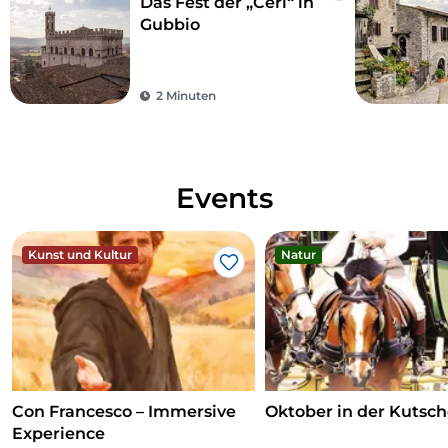
Das Fest der „Ceri“ in
Gubbio
2 Minuten
Events
Kunst und Kultur
Natur
Like
Con Francesco – Immersive
Oktober in der Kutsc
Experience