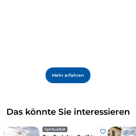
mit originellen Techniken, die in den 20er Jahren des
20. Jahrhunderts dank der Entstehung einer echten
Schule neu erfunden wurden.
Unter den Veranstaltungen, die das Dorf beleben,
erwähnen wir Mitte September das
Traubenfest
, bei
dem die Protagonisten die typischen Gerichte und
Weine der Region sind, mit Konzerten,
Veranstaltungen und Umzügen von allegorischen
Wagen.
Mehr erfahren
Das könnte Sie interessieren
Spiritualität
Like