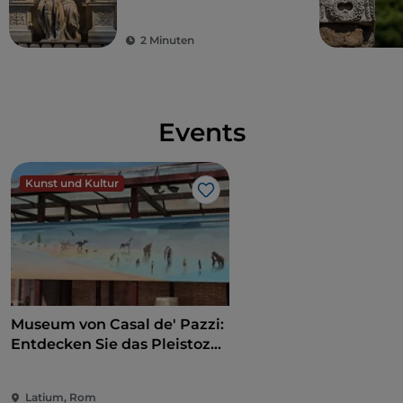
2 Minuten
Events
Kunst und Kultur
Like
Museum von Casal de' Pazzi:
Entdecken Sie das Pleistozän
auf einem multisensorischen
Weg
Latium, Rom