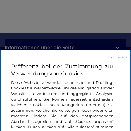
Informationen über die Seite
Schließen
Nützliche Links
Präferenz bei der Zustimmung zur
Verwendung von Cookies
Login
Diese Website verwendet technische und Profiling-
Cookies für Werbezwecke, um die Navigation auf der
Bleiben wir in Kontakt
Website zu verbessern und aggregierte Analysen
durchzuführen. Sie können jederzeit entscheiden,
welchen Cookies (nach Kategorien unterteilt) Sie
zustimmen, welche Sie verweigern oder widerrufen
möchten, indem Sie auf den entsprechenden
Abschnitt zugreifen und auf „Cookies anpassen“
klicken. Durch Klicken auf „Alle zulassen“ stimmen