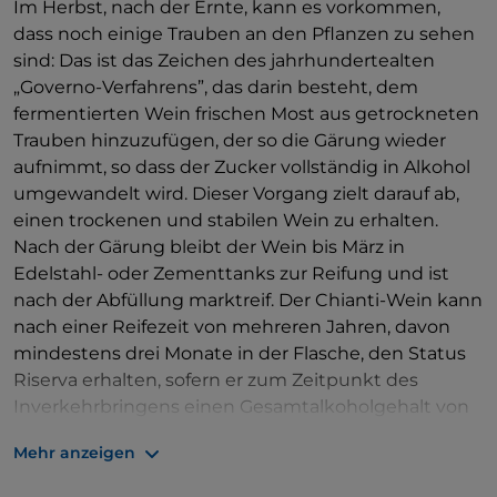
Im Herbst, nach der Ernte, kann es vorkommen,
dass noch einige Trauben an den Pflanzen zu sehen
sind: Das ist das Zeichen des jahrhundertealten
„Governo-Verfahrens”, das darin besteht, dem
fermentierten Wein frischen Most aus getrockneten
Trauben hinzuzufügen, der so die Gärung wieder
aufnimmt, so dass der Zucker vollständig in Alkohol
umgewandelt wird. Dieser Vorgang zielt darauf ab,
einen trockenen und stabilen Wein zu erhalten.
Nach der Gärung bleibt der Wein bis März in
Edelstahl- oder Zementtanks zur Reifung und ist
nach der Abfüllung marktreif. Der Chianti-Wein kann
nach einer Reifezeit von mehreren Jahren, davon
mindestens drei Monate in der Flasche, den Status
Riserva erhalten, sofern er zum Zeitpunkt des
Inverkehrbringens einen Gesamtalkoholgehalt von
mindestens 12 % aufweist, gegenüber den 11,5 % des
Mehr anzeigen
klassischen Chianti.