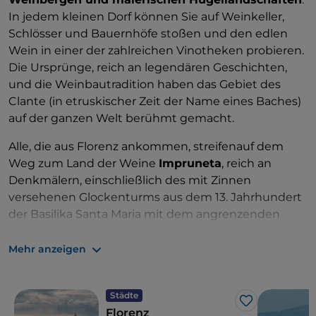
In jedem kleinen Dorf können Sie auf Weinkeller,
Schlösser und Bauernhöfe stoßen und den edlen
Wein in einer der zahlreichen Vinotheken probieren.
Die Ursprünge, reich an legendären Geschichten,
und die Weinbautradition haben das Gebiet des
Clante (in etruskischer Zeit der Name eines Baches)
auf der ganzen Welt berühmt gemacht.
Alle, die aus Florenz ankommen, streifenauf dem
Weg zum Land der Weine
Impruneta
, reich an
Denkmälern, einschließlich des mit Zinnen
versehenen Glockenturms aus dem 13. Jahrhundert
der Basilika Santa Maria mit dem angrenzenden
Schatzmuseum. Zwei Veranstaltungen von
internationaler Bedeutung: das Traubenfest mit der
Mehr anzeigen
Parade der allegorischen Wagen und die Messe von
San Luca. Beide finden im Herbst statt.
Städte
Like
Florenz