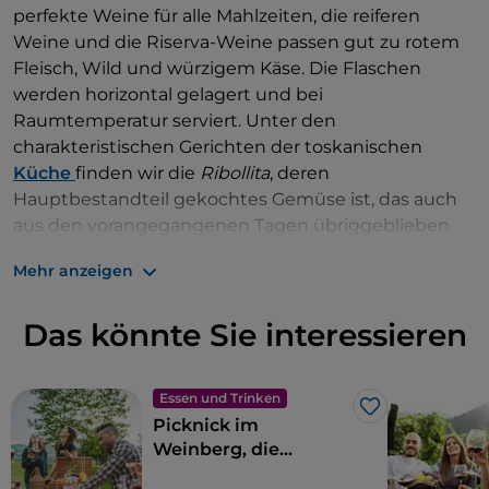
perfekte Weine für alle Mahlzeiten, die reiferen
Weine und die Riserva-Weine passen gut zu rotem
Fleisch, Wild und würzigem Käse. Die Flaschen
werden horizontal gelagert und bei
Raumtemperatur serviert. Unter den
charakteristischen Gerichten der toskanischen
Küche
finden wir die
Ribollita
, deren
Hauptbestandteil gekochtes Gemüse ist, das auch
aus den vorangegangenen Tagen übriggeblieben
sein kann, und zusammen mit hartem Brot und mit
Mehr anzeigen
nativem Olivenöl extra gewürzt, erneut gekocht
wird. Ein weiterer „Klassiker” der Gegend sind die
Das könnte Sie interessieren
Vorspeisen wie die Crostini mit Hühnerleber, die
Bruschetta mit Tomaten und der Sieneser
Capocollo, besser bekannt als
Finocchiata
.
Essen und Trinken
Like
Picknick im
Weinberg, die
schönsten und