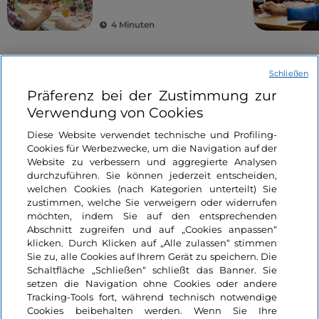
eindrucksvollsten
Italiens
4 Minuten
Schließen
Events
Präferenz bei der Zustimmung zur
Verwendung von Cookies
Diese Website verwendet technische und Profiling-
Kunst und Kultur
Kunst und Kultur
Cookies für Werbezwecke, um die Navigation auf der
Like
Website zu verbessern und aggregierte Analysen
durchzuführen. Sie können jederzeit entscheiden,
welchen Cookies (nach Kategorien unterteilt) Sie
zustimmen, welche Sie verweigern oder widerrufen
möchten, indem Sie auf den entsprechenden
Abschnitt zugreifen und auf „Cookies anpassen“
klicken. Durch Klicken auf „Alle zulassen“ stimmen
50 Giorni di Cinema in
Un Parco di Musica ed
Sie zu, alle Cookies auf Ihrem Gerät zu speichern. Die
Florenz
storie
Schaltfläche „Schließen“ schließt das Banner. Sie
setzen die Navigation ohne Cookies oder andere
Tracking-Tools fort, während technisch notwendige
Toskana, Florenz
Toskana, Pratolino
Cookies beibehalten werden. Wenn Sie Ihre