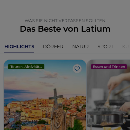
WAS SIE NICHT VERPASSEN SOLLTEN
Das Beste von Latium
HIGHLIGHTS
DÖRFER
NATUR
SPORT
KU
Touren, Aktivitäten und Erlebnisse
Essen und Trinken
Like