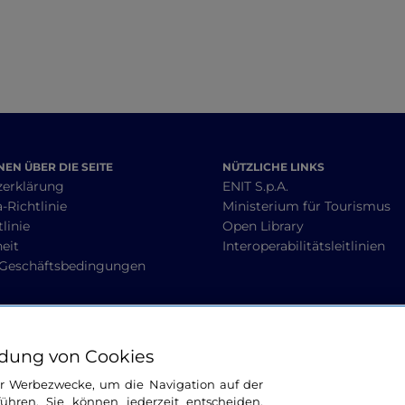
EN ÜBER DIE SEITE
NÜTZLICHE LINKS
zerklärung
ENIT S.p.A.
-Richtlinie
Ministerium für Tourismus
linie
Open Library
heit
Interoperabilitätsleitlinien
 Geschäftsbedingungen
BLEIBEN WIR IN KONTAKT
dung von Cookies
ür Werbezwecke, um die Navigation auf der
ühren. Sie können jederzeit entscheiden,