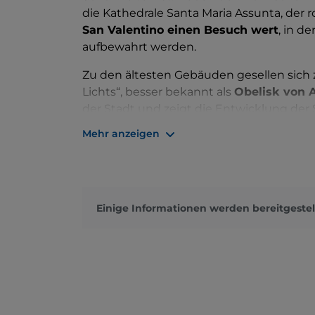
die Kathedrale Santa Maria Assunta, der
San Valentino einen Besuch wert
, in d
aufbewahrt werden.
Zu den ältesten Gebäuden gesellen sich 
Lichts“, besser bekannt als
Obelisk von 
der Stadt und zeigt die Entwicklung der
Spitze, die aus Gold zu sein scheint.
Mehr anzeigen
Zu den schönsten Dörfern der Provinz g
den Brunnen von San Patrizio bekannt is
in die Tiefe. Ebenso faszinierend sind die
„ideale Stadt“ von Tomaso Buzzi.
Einige Informationen werden bereitgestel
Aus landschaftlicher Sicht ist der
Wasserf
einem Höhenunterschied von 165 Metern, de
höchsten in Europa, wo Sie eine Reihe v
Hydrospeed oder Kajakfahren ausüben kön
Höhlen und Karstformationen zu besuche