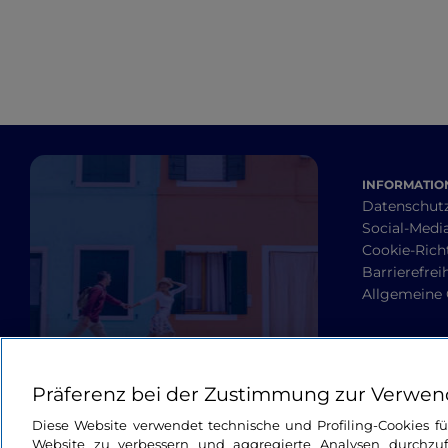
INFORMATION
Datenschut
Social-Media
Cookie-Richt
Barrierefrei
Allgemeine
Präferenz bei der Zustimmung zur Verwen
Diese Website verwendet technische und Profiling-Cookies f
Website zu verbessern und aggregierte Analysen durchzuf