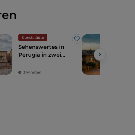
ren
Kunststädte
Kun
Like
Sehenswertes in
Peru
Perugia in zwei
his
Tagen
kün
Juw
3 Minuten
5 M
Mitt