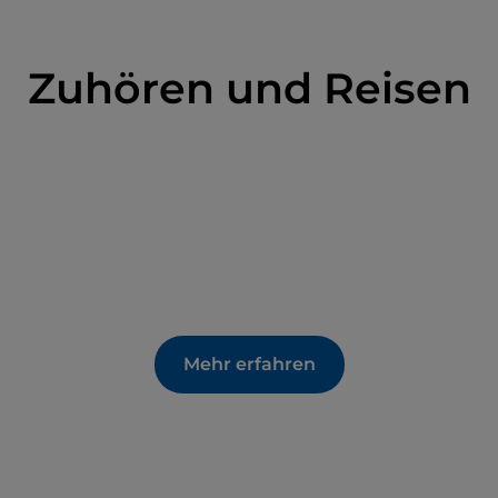
iluco ist
wegen dem Fehlen von Strömungen
hneter Wettkampfplatz für Ruderregatten.
Zuhören und Reisen
Mehr erfahren