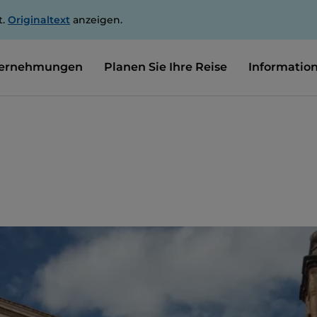
t.
Originaltext
anzeigen.
ernehmungen
Planen Sie Ihre Reise
Informatio