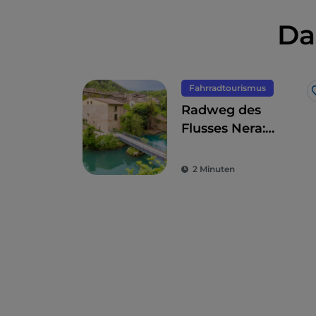
Da
Fahrradtourismus
Radweg des
Flusses Nera:
Radeln durch
Wälder und an
2 Minuten
Wasserfällen