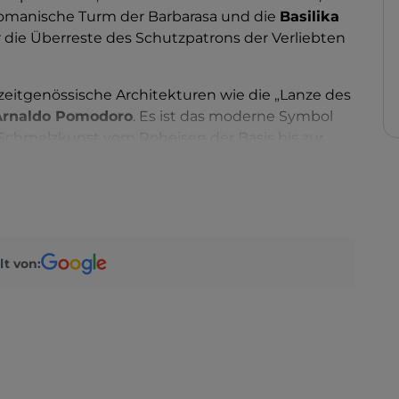
 romanische Turm der Barbarasa und die
Basilika
er die Überreste des Schutzpatrons der Verliebten
zeitgenössische Architekturen wie die „Lanze des
Arnaldo Pomodoro
. Es ist das moderne Symbol
 Schmelzkunst vom Roheisen der Basis bis zur
ehört
Orvieto
, das für seinen vielfarbigen Dom und
t: seine Wendeltreppen führen Sie bis zu 62 Meter
 mittelalterlichen
Narni
und
La Scarzuola
, die
lt von:
all Cascata delle Marmore erwähnenswert
. Mit
r in drei Sprünge unterteilt ist, ist es einer der
on Outdoor-Sportarten wie Rafting, Canyoning,
nen. Es besteht auch die Möglichkeit, einige
n, die im Laufe der Jahrtausende vom Wasser