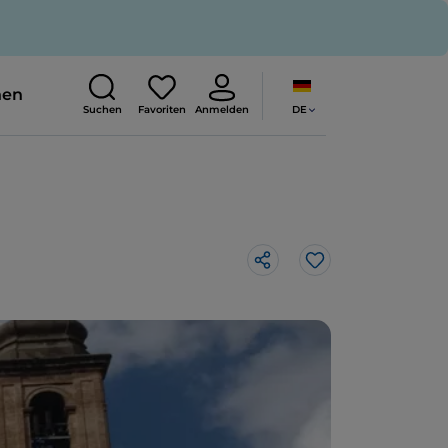
nen
DE
Suchen
Favoriten
Anmelden
Like