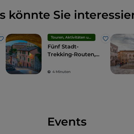
s könnte Sie interessie
Touren, Aktivitäten und Erlebnisse
Like
Like
Fünf Stadt-
Trekking-Routen,
um fünf
Panoramaterrassen
4 Minuten
in Perugia zu
sehen
Events