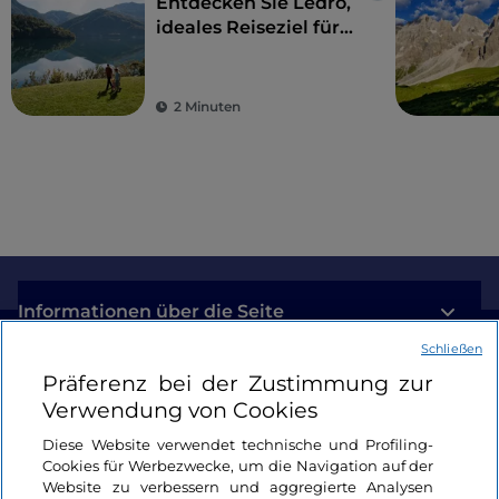
Entdecken Sie Ledro,
ideales Reiseziel für
einen Familienurlaub
2 Minuten
Informationen über die Seite
Schließen
Nützliche Links
Präferenz bei der Zustimmung zur
Verwendung von Cookies
Login
Diese Website verwendet technische und Profiling-
Cookies für Werbezwecke, um die Navigation auf der
Bleiben wir in Kontakt
Website zu verbessern und aggregierte Analysen