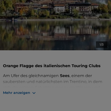
1/3
Orange Flagge des italienischen Touring Clubs
Am Ufer des gleichnamigen
Sees
, einem der
saubersten und natürlichsten im Trentino, in dem
sich die grünen Schattierungen von Wiesen und
Mehr anzeigen
Wäldern widerspiegeln, liegt Ledro. Im Jahr 1929
wurde in Molina di Ledro ein
Pfahlbaudorf aus der
Bronzezeit entdeckt,
und heute wurde am Ufer des