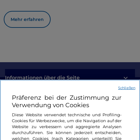
Mehr erfahren
Informationen über die Seite
Schließen
Nützliche Links
Präferenz bei der Zustimmung zur
Verwendung von Cookies
Login
Diese Website verwendet technische und Profiling-
Cookies für Werbezwecke, um die Navigation auf der
Bleiben wir in Kontakt
Website zu verbessern und aggregierte Analysen
durchzuführen. Sie können jederzeit entscheiden,
welchen Cookies (nach Kategorien unterteilt) Sie