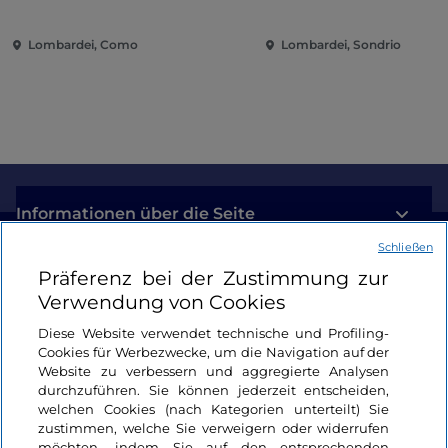
zeitgenössische Musik
und Spaß im Herzen d
zwischen Villen und Gärten
Stadt
Lombardei, Como
Lombardei, Sondrio
am Comer See
Informationen über die Seite
Schließen
Nützliche Links
Präferenz bei der Zustimmung zur
Verwendung von Cookies
Login
Diese Website verwendet technische und Profiling-
Cookies für Werbezwecke, um die Navigation auf der
Bleiben wir in Kontakt
Website zu verbessern und aggregierte Analysen
durchzuführen. Sie können jederzeit entscheiden,
welchen Cookies (nach Kategorien unterteilt) Sie
zustimmen, welche Sie verweigern oder widerrufen
möchten, indem Sie auf den entsprechenden