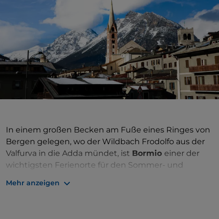
In einem großen Becken am Fuße eines Ringes von
Bergen gelegen, wo der Wildbach Frodolfo aus der
Valfurva in die Adda mündet, ist
Bormio
einer der
wichtigsten Ferienorte für den Sommer- und
Wintertourismus der Alpen, Dreh- und Angelpunkt
Mehr anzeigen
eines gut ausgestatteten Skigebiets und
Ausgangsort für Wanderungen und Aufstiege in der
Ortler-Cevedale-Gruppe. Der historische Kern birgt