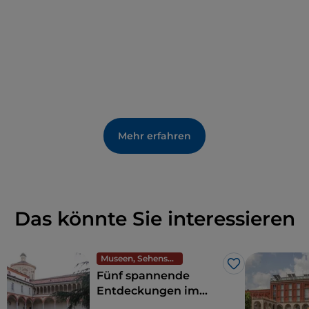
wie die alten Waschhäuser – beispielsweise im Vicolo
dei Lavandai (Wäschergasse) –, die
Antiquitätengeschäfte, die Galerien und
Künstlerateliers. Am Abend können Sie plaudern
und Spaß haben, Live-Musik hören, während die
Tische der Lokale auf den Gehwegen aufgestellt
werden.
Mehr erfahren
Das könnte Sie interessieren
Museen, Sehenswürdigkeiten und Denkmäler
Like
Fünf spannende
Entdeckungen im
Museo Nazionale