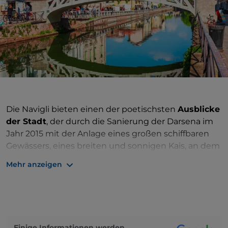
Die Navigli bieten einen der poetischsten
Ausblicke
der Stadt
, der durch die Sanierung der Darsena im
Jahr 2015 mit der Anlage eines großen schiffbaren
Gewässers, eines breiten und sonnigen Kais, an dem
man spazieren gehen und sich entspannen kann,
Mehr anzeigen
noch attraktiver wurde.
Historisch gesehen ist der erste der Mailänder
Kanäle der
Naviglio Grande
, eines der größten
Bauwerke des Mittelalters in Norditalien: Sein
Wasser stammt aus dem Fluss Ticino nördlich von
Einige Informationen werden