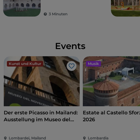
Scienza e Tecnologia
Leonardo da Vinci
3 Minuten
(Technologie- und
Wissenschaftsmuseum)
in Mailand
Events
Kunst und Kultur
Musik
Like
Der erste Picasso in Mailand:
Estate al Castello Sfo
Ausstellung im Museo del
2026
Novecento zwischen Kunst,
Politik und internationalem
Lombardei, Mailand
Lombardia