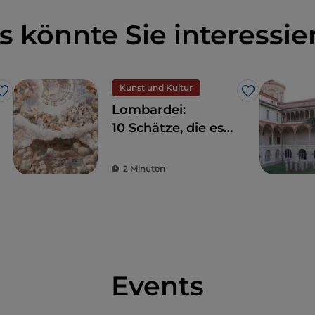
s könnte Sie interessie
Kunst und Kultur
Like
Like
Lombardei:
10 Schätze, die es
zwischen Mailand
und Umgebung zu
2 Minuten
entdecken gilt
Events