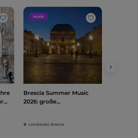
Musik
Kunst un
Like
Like
ahre
Brescia Summer Music
Der erste
ur
2026: große
Mailand: 
Sommerkonzerte zwischen
Museo de
Campo Marte und Piazza
zwischen 
Lombardei, Brescia
Lombardei,
Loggia
internat
Engagem