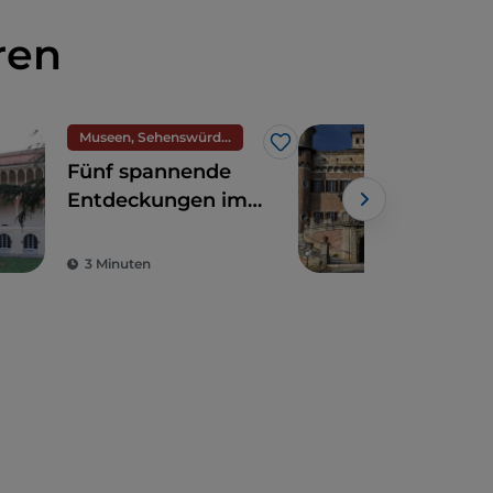
ren
Museen, Sehenswürdigkeiten und Denkmäler
Spir
Like
Fünf spannende
Der
Entdeckungen im
der
Museo Nazionale
Gle
Scienza e
zwi
3 Minuten
2 M
Tecnologia
Ges
Leonardo da Vinci
Lan
(Technologie- und
Wissenschaftsmuseum)
in Mailand