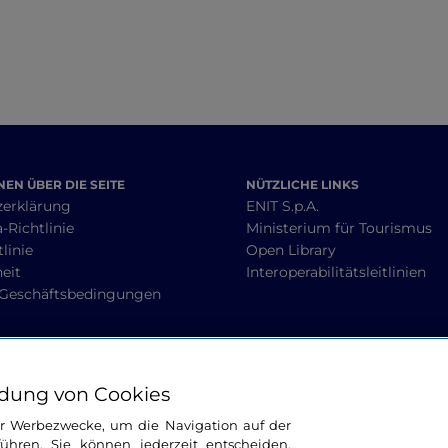
EN ÜBER DIE SEITE
NÜTZLICHE LINKS
zerklärung
ENIT S.p.A.
-Richtlinie
Ministerium für Tourismus
linie
Open Library
heit
Interoperabilitätsleitlinien
 Geschäftsbedingungen
BLEIBEN WIR IN KONTAKT
dung von Cookies
ür Werbezwecke, um die Navigation auf der
ühren. Sie können jederzeit entscheiden,