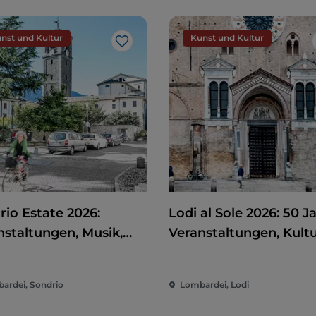
nst und Kultur
Kunst und Kultur
Like
rio Estate 2026:
Lodi al Sole 2026: 50 J
nstaltungen, Musik,
Veranstaltungen, Kult
 und Spaß im Herzen
und Unterhaltung im
Stadt
Herzen von Lodi
ardei, Sondrio
Lombardei, Lodi