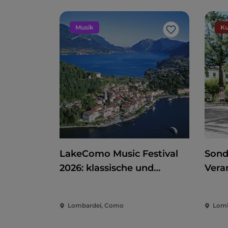
Musik
Ku
Like
LakeComo Music Festival
Sond
2026: klassische und
Vera
zeitgenössische Musik
Kino
zwischen Villen und Gärten
der 
Lombardei, Como
Lomb
am Comer See