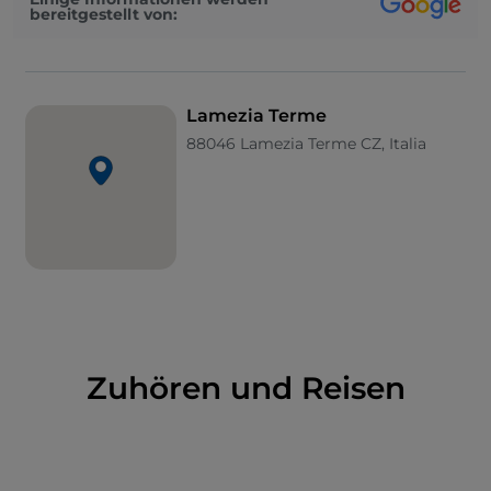
bereitgestellt von:
auch ein entscheidender Managementpol für die
Wirtschaft des Territoriums.
Die Thermen von Caronte
Lamezia Terme
Trotz der modernen Ursprünge ist der Name viel
88046 Lamezia Terme CZ, Italia
älter: Er leitet sich von der ersten auf diesem Gebiet
bezeugten politischen Gemeinschaft ab, der der
Lametìnoi, die auf die Frühgeschichte
zurückgeht.
Die Bezeichnung als Therme hingegen bezieht sich
auf eine der wichtigsten Ressourcen des Gebiets,
denn die
Thermen von Caronte
waren schon in der
Römerzeit als
Aque Angae bekannt
. Es handelt sich
um
vier Quellen
, die sich an den Hängen des
Bergmassivs des Reventino befinden und in die sich
Zuhören und Reisen
der Fluß Bagni ergießt, wodurch sich
unterschiedliche Wassertemperaturen ergeben: Die
höchste erreicht 39 °C, daher der Name Caronte.