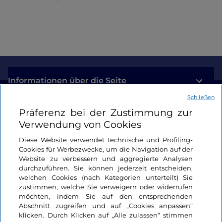
Archeologico Lametino gewidmet,
das im
Monumentalkomplex San Domenico untergebracht
ist. Es ist in drei Abschnitte unterteilt: Prähistorisch,
klassisch und mittelalterlich, die Ihnen von den
frühesten Zeiten an einen Einblick in die Geschichte
dieses Gebiets geben Es befindet sich dort zum
Beispiel eine
Hydria
, also eine Vase, die zwischen
Informationen über die Seite
380 und 370 v. Chr. datiert wurde, sowie
Schließen
Gegenstände des alltäglichen Gebrauchs.
Nützliche Links
Präferenz bei der Zustimmung zur
Die
Bastion der Ritter von Malta
stammt aus dem
Verwendung von Cookies
Jahr 1550 und wurde so genannt, weil sie den
Login
Diese Website verwendet technische und Profiling-
Rittern von Malta
zugewiesen wurde, die im nahe
Cookies für Werbezwecke, um die Navigation auf der
gelegenen Sant'Eufemia del Golfo ein Lehen
Bleiben wir in Kontakt
Website zu verbessern und aggregierte Analysen
besaßen, ein imposanter Verteidigungsturm in
durchzuführen. Sie können jederzeit entscheiden,
perfektem Erhaltungszustand, der noch heute auf
welchen Cookies (nach Kategorien unterteilt) Sie
zustimmen, welche Sie verweigern oder widerrufen
feindliches Feuer reagieren kann.
möchten, indem Sie auf den entsprechenden
Abschnitt zugreifen und auf „Cookies anpassen“
Die Feen der Burg von Nicastro
klicken. Durch Klicken auf „Alle zulassen“ stimmen