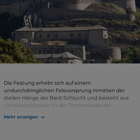
Die Festung erhebt sich auf einem
undurchdringlichen Felsvorsprung inmitten der
steilen Hänge der Bard-Schlucht und besteht aus
vier Hauptkörpern (in der Terminologie der
Militärarchitektur „opere“ genannt), die sich auf
Mehr anzeigen
verschiedenen Ebenen zwischen 400 und
467 Metern über dem Meeresspiegel befinden. Die
Festung diente wahrscheinlich seit der Antike der