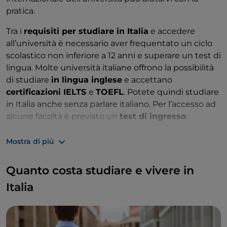
pratica.
Tra i
requisiti per studiare in Italia
e accedere
all’università è necessario aver frequentato un ciclo
scolastico non inferiore a 12 anni e superare un test di
lingua. Molte università italiane offrono la possibilità
di studiare
in lingua inglese
e accettano
certificazioni IELTS
e
TOEFL
. Potete quindi studiare
in Italia anche senza parlare italiano. Per l’accesso ad
alcune facoltà è previsto un
test di ingresso
.
Ottenuta la laurea triennale (3 anni) potete
proseguire con la laurea magistrale (2 anni), un
Mostra di più
master (1 anno) o il dottorato (3 anni).
Quanto costa studiare e vivere in
Italia