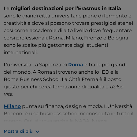
Le
migliori destinazioni per l’Erasmus in Italia
sono le grandi città universitarie piene di fermento e
creatività e dove si possono trovare prestigiosi atenei
così come accademie di alto livello dove frequentare
corsi professionali. Roma, Milano, Firenze e Bologna
sono le scelte più gettonate dagli studenti
internazionali.
L’università La Sapienza di
Roma
è tra le più grandi
del mondo. A Roma si trovano anche lo IED e la
Rome Business School. La Città Eterna è il posto
giusto per chi cerca formazione di qualità e
dolce
vita
.
Milano
punta su finanza, design e moda. L’Università
Bocconi è una business school riconosciuta in tutto il
mondo. Qui, si trova anche la NABA, Nuova
Accademia di Belle Arti. Pur essendo più cara di altre
Mostra di più
città, Milano offre mille opportunità per gli studenti.