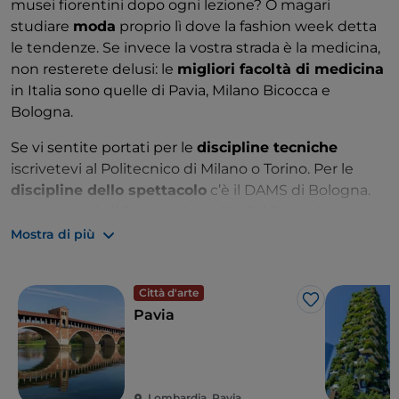
musei fiorentini dopo ogni lezione? O magari
studiare
moda
proprio lì dove la fashion week detta
le tendenze. Se invece la vostra strada è la medicina,
non resterete delusi: le
migliori facoltà di medicina
in Italia sono quelle di Pavia, Milano Bicocca e
Bologna.
Se vi sentite portati per le
discipline tecniche
iscrivetevi al Politecnico di Milano o Torino. Per le
discipline dello spettacolo
c’è il DAMS di Bologna.
Le università di Perugia, Napoli e Ca’ Foscari a
Venezia offrono corsi internazionali, l’ultima è
Mostra di più
rinomata soprattutto per la facoltà di
lingue
orientali.
Per studiare
moda
la scelta migliore è lo IED, a
Città d'arte
Firenze, Roma o Milano. Ti senti portato per
Like
Pavia
l’
architettura
? Scegli Torino, Milano o Roma.
Lombardia, Pavia