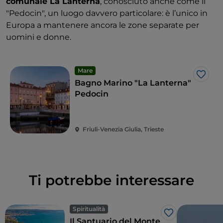
comunale La Lanterna
, conosciuto anche come il
"Pedocin", un luogo davvero particolare: è l’unico in
Europa a mantenere ancora le zone separate per
uomini e donne.
Mare
Like
Bagno Marino "La Lanterna"
Pedocin
Friuli-Venezia Giulia, Trieste
Ti potrebbe interessare
Spiritualità
Like
Il Santuario del Monte