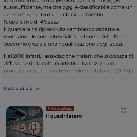
autosufficiente, ma che oggi è classificabile come un
ecomostro, tanto da meritarsi dai triestini
l’appellativo di
Alcatraz
.
Il quartiere ha ripreso vita cambiando aspetto e
mostrando le sue potenzialità nel corso dell'ultimo
decennio grazie a una riqualificazione degli spazi.
Nel 2010 infatti, l'associazione Melart, che si occupa di
diffusione della cultura artistica, ha iniziato un
processo artistico-creativo implementato nel 2017 da
Chromopolis, promotore di buona parte delle opere
che vediamo sui muri di Trieste. Quest’ultimo
Mostra di più
progetto vede uniti il PAG - Progetto Area Giovani del
Comune di Trieste, alcuni enti comunali e le scuole
della città e vuole incentivare i più giovani a scoprire
Arte e cultura
Like
le meraviglie della street art, forma espressiva
Il quadrilatero
democratica e fruibile da tutti per eccellenza.