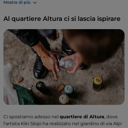
Mostra di più
Sempre in questa zona, in via Valmaura, c’è poi il
murale di Caktus & Maria dedicato a Stefano Furlan,
Al quartiere Altura ci si lascia ispirare
tifoso deceduto tragicamente a soli vent’anni negli
Anni 80 a seguito degli scontri con la polizia dopo
una partita.
Ci spostiamo adesso nel
quartiere di Altura
, dove
l'artista Kiki Skipi ha realizzato nel giardino di via Alpi