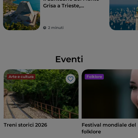
Grisa a Trieste,
simbolo di pace e
amicizia fra Occidente
e Oriente
2 minuti
Eventi
Arte e cultura
Folklore
Like
Treni storici 2026
Festival mondiale del
folklore