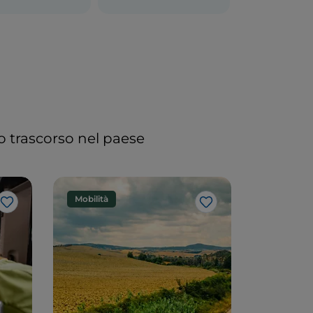
po trascorso nel paese
Mobilità
Like
Like