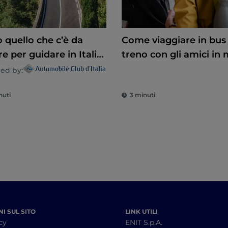
 quello che c’è da
Come viaggiare in bus 
e per guidare in Italia:
treno con gli amici in modo
e stradali, consigli e
eco-friendly e diverten
ed by:
mazioni utili
nuti
3 minuti
I SUL SITO
LINK UTILI
cy
ENIT S.p.A.