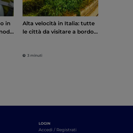
o in
Alta velocità in Italia: tutte
le città da visitare a bordo
te
di un treno
3 minuti
LOGIN
Accedi / Registrati