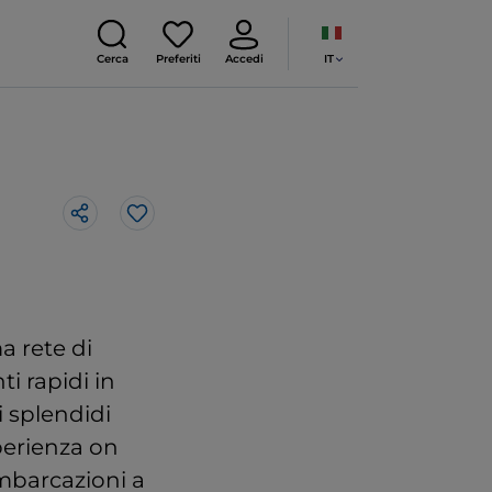
IT
Cerca
Preferiti
Accedi
Like
a rete di
i rapidi in
i splendidi
perienza on
imbarcazioni a