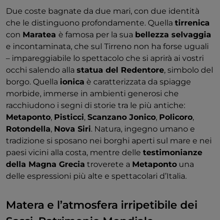
Due coste bagnate da due mari, con due identità
che le distinguono profondamente. Quella
tirrenica
con
Maratea
è famosa per la sua
bellezza selvaggia
e incontaminata, che sul Tirreno non ha forse uguali
– impareggiabile lo spettacolo che si aprirà ai vostri
occhi salendo alla
statua del Redentore
, simbolo del
borgo. Quella
ionica
è caratterizzata da spiagge
morbide, immerse in ambienti generosi che
racchiudono i segni di storie tra le più antiche:
Metaponto
,
Pisticci
,
Scanzano Jonico
,
Policoro
,
Rotondella
,
Nova Siri
. Natura, ingegno umano e
tradizione si sposano nei borghi aperti sul mare e nei
paesi vicini alla costa, mentre delle
testimonianze
della Magna Grecia
troverete a
Metaponto
una
delle espressioni più alte e spettacolari d’Italia.
Matera e l’atmosfera irripetibile dei