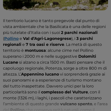
Il territorio lucano è tanto pregevole dal punto di
vista ambientale che la Basilicata è una delle regioni
più tutelate d’Italia con i suoi
2 parchi nazionali
(
Pollino
e
Val d’Agri-Lagonegrese
), i
3 parchi
regionali
e
7 tra oasi e riserve
. La metà di questo
territorio è
montuosa
: alcune cime nel Pollino
superano i 2000 m e nelle suggestive
Dolomiti
Lucane
si alzano a circa 1500 m. Basti pensare che il
capoluogo regionale, Potenza, sorge a oltre 800 m di
altezza. L’
Appennino lucano
vi sorprenderà grazie ai
suoi panorami e a esperienze di turismo montano
del tutto inaspettate. Davvero unici per la loro
particolarità sono il
complesso del Vulture
, con il
monte (1326 m), i laghi, i pascoli che caratterizzano
l’ambiente di questo grande
vulcano spento
, e l’area
del
Pollino
che conserva rarità naturali, come il