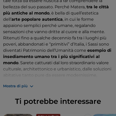
tale forza da essere riuscita a far comprendere la
bellezza del suo passato. Perché Matera,
tra le città
più antiche al mondo
, è bella di quell’estetica
dell’
arte popolare autentica
, in cui le forme
appaiono semplici perché umane, regalando
sensazioni che vanno dritte al cuore e alla mente.
Ritenuti fino a qualche decennio fa tra i luoghi più
poveri, abbandonati e “primitivi” d’Italia, i Sassi sono
diventati Patrimonio dell’Umanità come
esempio di
insediamento umano tra i più significativi al
mondo
. Sarete catturati dal loro straordinario valore
culturale, architettonico e urbanistico, dalle soluzioni
abitative tanto pure da essere modernissime,
dall’atmosfera intensa e irripetibile. Impossibile non
Mostra di più
essere rapiti dalla suggestiva fusione tra natura,
uomo e sacro, che si respira a pieno nelle
oltre 150
Ti potrebbe interessare
chiese rupestri
con i loro splendidi affreschi bizantini
o nella
Cripta del Peccato Originale
con la sua
straordinaria pittura parietale rupestre.