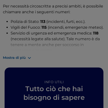
Per necessità circoscritte a precisi ambiti, è possibile
chiamare anche i seguenti numeri:
Polizia di Stato:
113
(incidenti, furti, ecc.).
Vigili del Fuoco:
115
(incendi, emergenze meteo).
Servizio di urgenza ed emergenza medica:
118
(necessità legate alla salute). Tale numero è da
tenere a mente anche per soccorso in
montagna o in grotta.
Soccorso Stradale: in tutte le ore del giorno per
Mostra di più
gli automobilisti in emergenza, l'assistenza è
garantita dall'
Automobile Club d'Italia
(ACI), una
Federazione di 106 Automobile Club Provinciali,
che rappresenta e tutela gli interessi
INFO UTILI
dell'automobilismo italiano. È possibile
Tutto ciò che hai
contattare il numero
803.116
, o visitare il sito
bisogno di sapere
ufficiale dell'ACI.
Guardia Forestale:
1515