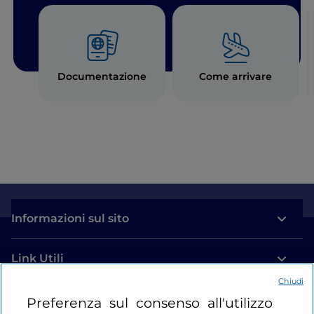
Viaggiare informati:
1518
Soccorso in mare:
1530
Documentazione
Come arrivare
Informazioni sul sito
Link Utili
Chiudi
Login
Preferenza sul consenso all'utilizzo