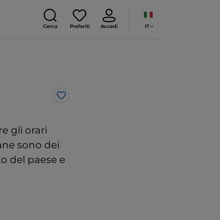
IT
Cerca
Preferiti
Accedi
Like
e gli orari
liane sono dei
to del paese e