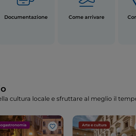
nza limiti.
puntamento da non perdere: si svolge indicativamente
a
Documentazione
Come arrivare
Com
 di cena
.
malmente servita a partire
dalle 19.30 fino alle 23.00.
e anche locali che propongono la cena ad ora tarda, per i
e mangiare nel cuore della notte.
 in Italia: feste nazionali e patronali
io
he, in Italia sono previste sia
feste nazionali che feste 
lla cultura locale e sfruttare al meglio il tem
 sono 12; durante queste giornate la maggior parte delle a
e si fermano, con gli uffici pubblici e privati. Alcuni muse
giornate di chiusura in coincidenza di certe festività: è 
i programmare la propria visita. Bar, pasticcerie, gelaterie
ogastronomia
Arte e cultura
rti. Qui sono elencate le date:
Like