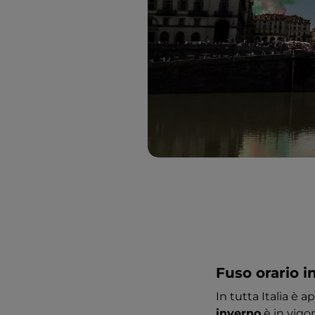
Fuso orario in
In tutta Italia è ap
inverno
è in vigore