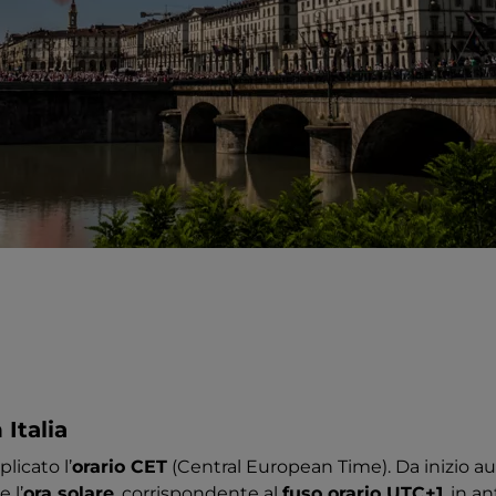
 Italia
plicato l’
orario CET
(Central European Time). Da inizio a
 l’
ora solare
, corrispondente al
fuso orario UTC+1
, in a