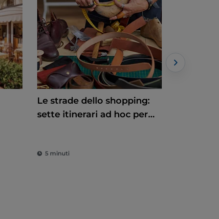
Le strade dello shopping:
Aperitivi 
sette itinerari ad hoc per
location 
chi ama la moda
Roma
5 minuti
2 minuti
è un giorno di
pprofittare di
volgenti. Qui