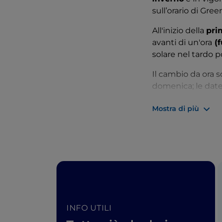
sull’orario di Gre
All'inizio della
pri
avanti di un'ora
(f
solare nel tardo 
Il cambio da ora s
domenica; le date
Mostra di più
Orari abituali
In Italia normalme
aprono già alle 6
10.00) entro il qu
richieste fuori da 
Il
pranzo
nei risto
INFO UTILI
alle 14.30
. In occa