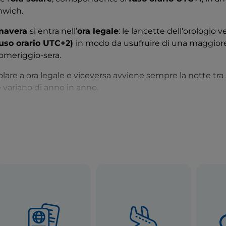
enwich.
mavera
si entra nell’
ora legale
: le lancette dell'orologio
uso orario UTC+2)
in modo da usufruire di una maggior
pomeriggio-sera.
olare a ora legale e viceversa avviene sempre la notte tra
 variano di anno in anno.
nte si fa
colazione a partire dalle 7.00
, ma alcuni bar e
.00 del mattino. Negli
alberghi
di solito c'è un orario (ind
ale consumare la prima colazione. Il room-service sarà at
questi orari.
ranti, negli agriturismi, in tavola calda o al bar, è
a partire
sione di particolari ricorrenze o eventi, l’inizio e la durata