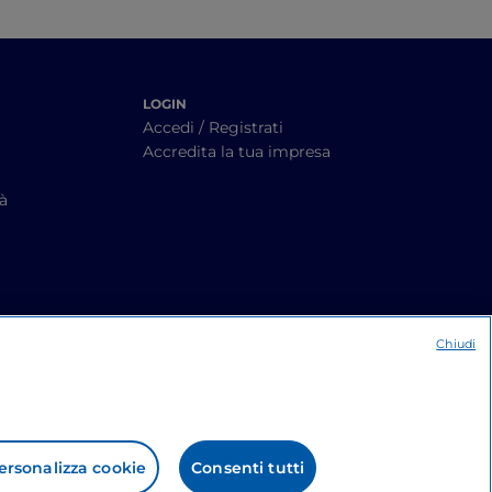
LOGIN
Accedi / Registrati
Accredita la tua impresa
tà
Chiudi
ersonalizza cookie
Consenti tutti