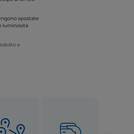
 vengono spostate
e luminosità
 sabato e
 pasticcerie
icativamente le
tivo anche per
 dalle 12.30 e fino
 del pranzo