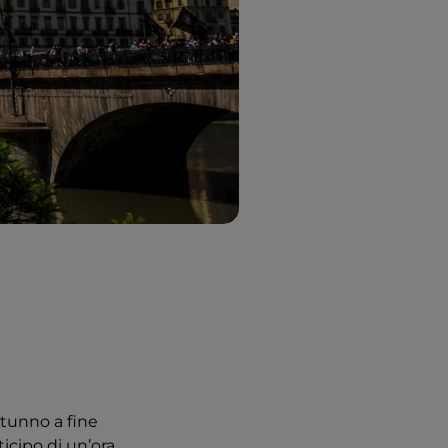
utunno a fine
nticipo di un’ora