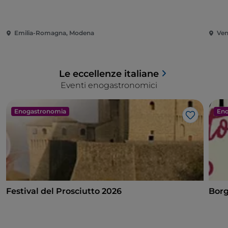
Emilia-Romagna, Modena
Ven
Le eccellenze italiane
Eventi enogastronomici
Enogastronomia
Eno
Like
Festival del Prosciutto 2026
Borg