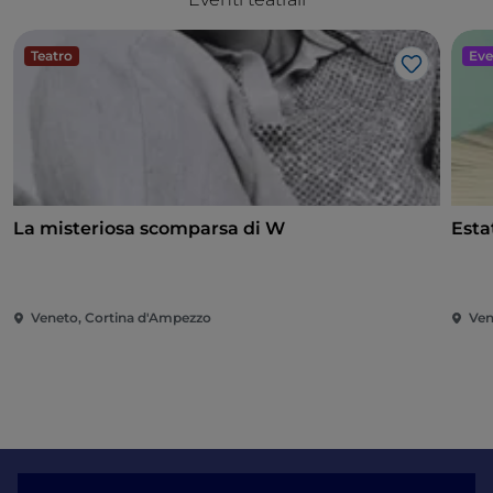
Teatro
Eve
Like
La misteriosa scomparsa di W
Esta
Veneto, Cortina d'Ampezzo
Ven