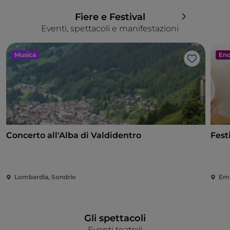
Fiere e Festival
Eventi, spettacoli e manifestazioni
Musica
Eno
Like
Concerto all'Alba di Valdidentro
Fest
Lombardia, Sondrio
Emi
Gli spettacoli
Eventi teatrali