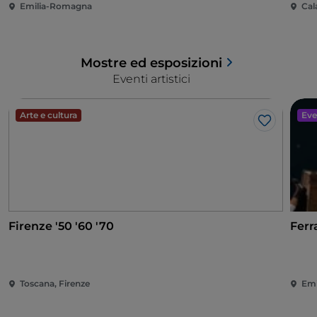
Emilia-Romagna
Cal
Mostre ed esposizioni
Eventi artistici
Arte e cultura
Eve
Like
Firenze '50 '60 '70
Ferr
Toscana, Firenze
Emi