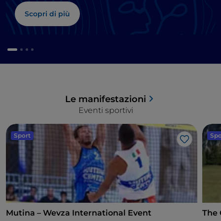
Scopri di più
Le manifestazioni
Eventi sportivi
Sport
Spo
Like
Mutina – Wevza International Event
The 