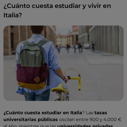
un máster de 2 años (
Laura magistrale
), un máster de
¿Cuánto cuesta estudiar y vivir en
1 año o el doctorado de 3 años.
Italia?
¿Cuánto cuesta estudiar en Italia
? Las
tasas
universitarias públicas
oscilan entre 900 y 4.000 €
al año, mientras que las
universidades privadas