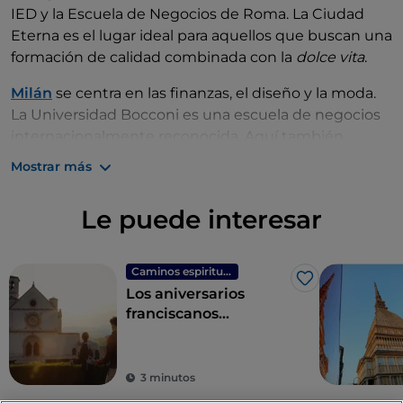
IED y la Escuela de Negocios de Roma. La Ciudad
Eterna es el lugar ideal para aquellos que buscan una
formación de calidad combinada con la
dolce vita
.
Milán
se centra en las finanzas, el diseño y la moda.
La Universidad Bocconi es una escuela de negocios
internacionalmente reconocida. Aquí también
encontrarás la NABA, la Nueva Academia de Bellas
Mostrar más
Artes. A pesar de ser más cara que otras ciudades,
Milán ofrece mil oportunidades para los estudiantes.
Le puede interesar
Florencia
es una obra de arte en sí misma, cuna del
Renacimiento y una de las ciudades más bonitas del
Caminos espirituales
mundo. Es ideal para estudiar, a la vez que se vive en
Me gusta
Los aniversarios
un lugar a escala humana. Por su parte,
Bolonia
es
franciscanos
perfecta para ir en bicicleta y tiene una comunidad
renuevan un legado
estudiantil vibrante y acogedora.
espiritual y cultural
que sigue llegando al
3 minutos
mundo de hoy