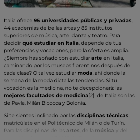
Italia ofrece
95 universidades públicas y privadas
,
44 academias de bellas artes y 85 institutos
superiores de música, arte, danza y teatro. Para
decidir
qué estudiar en Italia
, depende de tus
preferencias y vocaciones, pero la oferta es amplia.
¿Siempre has soñado con estudiar
arte
en Italia,
caminando por los museos florentinos después de
cada clase? O tal vez estudiar
moda
, ahí donde la
semana de la moda dicta las tendencias. Si tu
vocación es la medicina, no te decepcionará: las
mejores facultades de medicina
[2] de Italia son las
de Pavía, Milán Bicocca y Bolonia.
Si te sientes inclinado por las
disciplinas técnicas
,
matricúlate en el Politécnico de Milán o de Turín.
Para las disciplinas de las
artes
, de la
música
y del
espectáculo
está el DAMS de Bolonia. Las