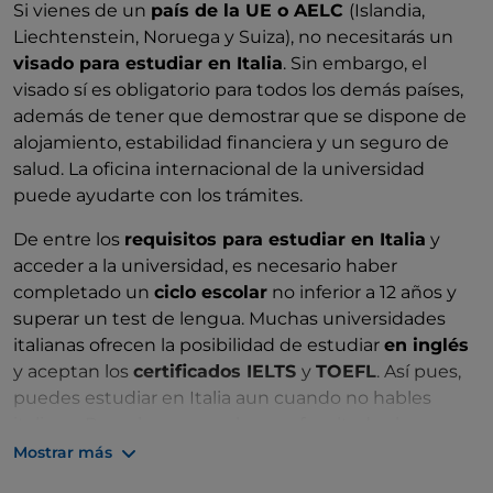
Si vienes de un
país de la UE o AELC
(Islandia,
Liechtenstein, Noruega y Suiza), no necesitarás un
visado para estudiar en Italia
. Sin embargo, el
visado sí es obligatorio para todos los demás países,
además de tener que demostrar que se dispone de
alojamiento, estabilidad financiera y un seguro de
salud. La oficina internacional de la universidad
puede ayudarte con los trámites.
De entre los
requisitos para estudiar en Italia
y
acceder a la universidad, es necesario haber
completado un
ciclo escolar
no inferior a 12 años y
superar un test de lengua. Muchas universidades
italianas ofrecen la posibilidad de estudiar
en inglés
y aceptan los
certificados IELTS
y
TOEFL
. Así pues,
puedes estudiar en Italia aun cuando no hables
italiano. Para el acceso a algunas facultades hay un
examen de acceso
. Una vez obtenida la licenciatura
Mostrar más
de 3 años (
Laurea triennale
), puedes continuar con