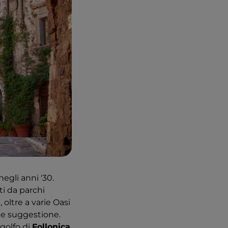
negli anni '30.
ti da parchi
 oltre a varie Oasi
nde suggestione.
 golfo di
Follonica
,