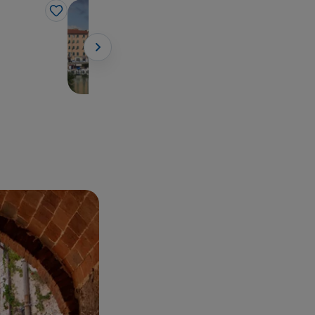
Città d'arte
Like
Like
Livorno
Toscana, Livorno