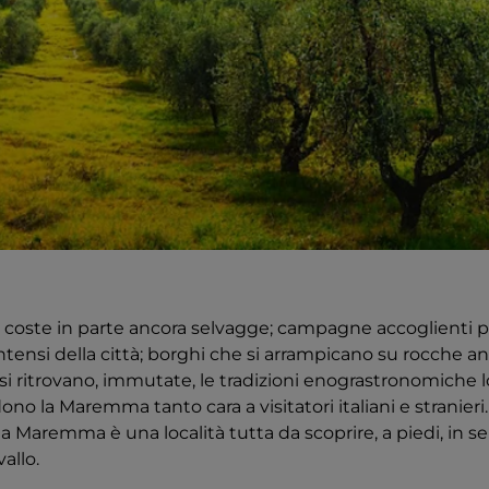
e coste in parte ancora selvagge; campagne accoglienti pe
 intensi della città; borghi che si arrampicano su rocche a
i si ritrovano, immutate, le tradizioni enograstronomiche 
ono la Maremma tanto cara a visitatori italiani e stranieri
la Maremma è una località tutta da scoprire, a piedi, in sell
allo.