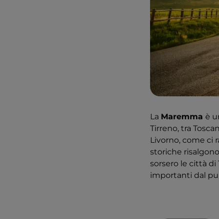
La
Maremma
è u
Tirreno, tra Toscan
Livorno, come ci 
storiche risalgo
sorsero le città d
importanti dal pu