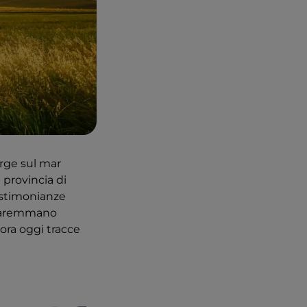
rge sul mar
n provincia di
testimonianze
o maremmano
cora oggi tracce