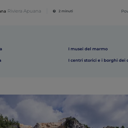
Riviera Apuana
ana
Po
2 minuti
va
I musei del marmo
a
I centri storici e i borghi dei