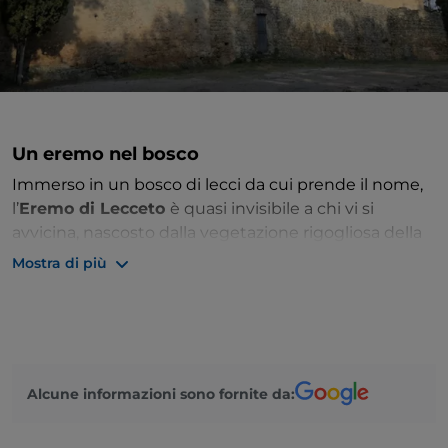
Un eremo nel bosco
Immerso in un bosco di lecci da cui prende il nome,
l’
Eremo di Lecceto
è quasi invisibile a chi vi si
avvicina, nascosto dalla vegetazione rigogliosa della
provincia di
Siena
. Gli alberi lo proteggono dai primi
Mostra di più
del Duecento, quando il monastero è stato fondato,
per poi essere ampliato e trasformato più volte nei
secoli successivi, fino alla forma che potete ammirare
oggi.
L’interno a navata con scarsella terminale, in stile
Alcune informazioni sono fornite da:
barocco, conserva ancora affreschi trecenteschi,
nonostante lo spoglio delle opere d’arte avvenuto