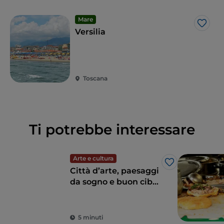
Mare
Like
Versilia
Toscana
Ti potrebbe interessare
Arte e cultura
Like
Città d’arte, paesaggi
da sogno e buon cibo:
la Toscana è il sogno
di ogni turista
5 minuti