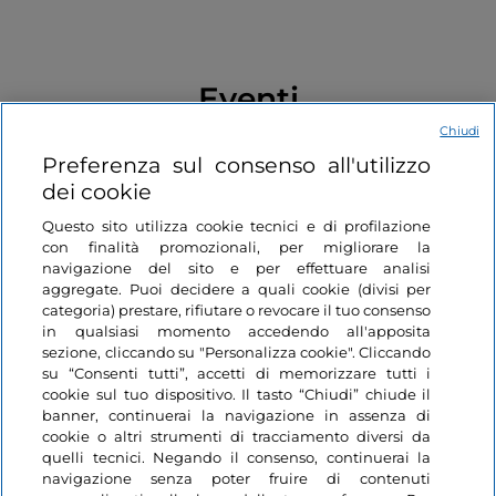
Eventi
Chiudi
Preferenza sul consenso all'utilizzo
Arte e cultura
Arte e cultura
Like
dei cookie
Questo sito utilizza cookie tecnici e di profilazione
con finalità promozionali, per migliorare la
navigazione del sito e per effettuare analisi
aggregate. Puoi decidere a quali cookie (divisi per
categoria) prestare, rifiutare o revocare il tuo consenso
in qualsiasi momento accedendo all'apposita
Pittura a Napoli dopo
50 giorni di Cinema a
sezione, cliccando su "Personalizza cookie". Cliccando
Caravaggio
su “Consenti tutti”, accetti di memorizzare tutti i
cookie sul tuo dispositivo. Il tasto “Chiudi” chiude il
banner, continuerai la navigazione in assenza di
Toscana, Forte dei Marmi
Toscana, Firenze
cookie o altri strumenti di tracciamento diversi da
quelli tecnici. Negando il consenso, continuerai la
navigazione senza poter fruire di contenuti