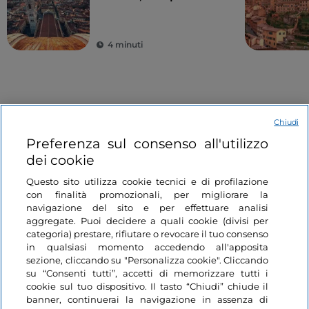
al mondo
4 minuti
Eventi
Chiudi
Preferenza sul consenso all'utilizzo
Arte e cultura
Arte e cultura
dei cookie
Like
Questo sito utilizza cookie tecnici e di profilazione
con finalità promozionali, per migliorare la
navigazione del sito e per effettuare analisi
aggregate. Puoi decidere a quali cookie (divisi per
categoria) prestare, rifiutare o revocare il tuo consenso
in qualsiasi momento accedendo all'apposita
sezione, cliccando su "Personalizza cookie". Cliccando
50 giorni di Cinema a Firenze
Pittura a Napoli dopo
su “Consenti tutti”, accetti di memorizzare tutti i
Caravaggio
cookie sul tuo dispositivo. Il tasto “Chiudi” chiude il
banner, continuerai la navigazione in assenza di