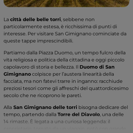
La
città delle belle torri
, sebbene non
particolarmente estesa, è ricchissima di punti di
interesse. Per visitare San Gimignano cominciate da
queste tappe imprescindibili.
Partiamo dalla Piazza Duomo, un tempo fulcro della
vita religiosa e politica della cittadina e oggi piccolo
capolavoro di storia e bellezza. Il
Duomo di San
Gimignano
colpisce per l’austera linearità della
facciata, ma non fatevi trarre in inganno: racchiude
preziosi tesori come gli affreschi del quattordicesimo
secolo che ne ricoprono le pareti.
Alla
San Gimignano delle torri
bisogna dedicare del
tempo, partendo dalla
Torre del Diavolo
, una delle
14 rimaste. È legata a una curiosa leggenda: il
proprietario, tornato da un viaggio, notò con grande