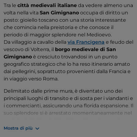
Tra le
città medievali italiane
da vedere almeno una
volta nella vita
San Gimignano
occupa di diritto un
posto: gioiello toscano con una storia interessante
che comincia nella preistoria e che conosce il
periodo di maggior splendore nel Medioevo.
Da villaggio a cavallo della
via Francigena
e feudo del
vescovo di Volterra, il
borgo medievale di San
Gimignano
è cresciuto trovandosi in un punto
geografico strategico che lo ha reso itinerario amato
dai pellegrini, soprattutto provenienti dalla Francia e
in viaggio verso Roma.
Delimitato dalle prime mura, è diventato uno dei
principali luoghi di transito e di sosta per i viandanti e
i commercianti, assicurando una florida espansione. Il
suo splendore si è arrestato momentaneamente nel
periodo della
Repubblica Fiorentina
, piagato da
pestilenze e carestie, per poi risorgere e arrivare
Mostra di più
intatto sino a oggi.