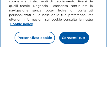
cookie o altri strumenti di tracciamento diversi da
Toscana, Firenze
Toscana, Forte dei Marmi
quelli tecnici. Negando il consenso, continuerai la
navigazione senza poter fruire di contenuti
personalizzati sulla base delle tue preferenze. Per
ulteriori informazioni sui cookie consulta la nostra
Cookie policy
Personalizza cookie
Consenti tutti
Informazioni sul sito
Link Utili
Login
Restiamo in contatto