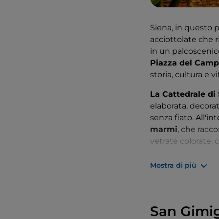
Siena, in questo 
acciottolate che r
in un palcoscenico 
Piazza del Cam
storia, cultura e v
La Cattedrale di
elaborata, decora
senza fiato. All'int
marmi
, che racco
vetrate colorate,
Le strade di Siena
Mostra di più
sorprese: dalle pi
d'arte, alle pitto
del Campo è un sim
San Gimig
Una delle esperien