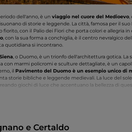
periodo dell'anno, è un
viaggio nel cuore del Medioevo
,
isuonano di storie e leggende. La città, famosa per il suo
fiorito, con il
Palio dei Fiori
che porta colori e allegria in
po
, con la sua forma a conchiglia, è il centro nevralgico del
ita quotidiana si incontrano.
 Siena
, o Duomo, è un trionfo dell'architettura gotica. La 
ta con marmi policromi e sculture dettagliate, è un capol
erno, il
Pavimento del Duomo è un esempio unico di m
nta storie bibliche e leggende medievali. La luce del sole f
 creando giochi di luce che accentuano la bellezza di ques
 sono un labirinto affascinante di storia e cultura. Ogni an
ccole
botteghe artigiane
, dove si possono trovare prodot
resche piazze che offrono momenti di tranquillità. La Fonte
bolo della città, con le sue sculture che raccontano la s
nano e Certaldo
ze più emozionanti a Siena è la vista dalla
Torre del Ma