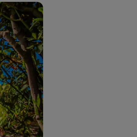
to
, un panino
 il momento
 di
Chianti
, vino
o Vecchio, un
do un legame
rà alla scoperta
gelo
, situato nella
. Dalle sue strade
ricca, ogni