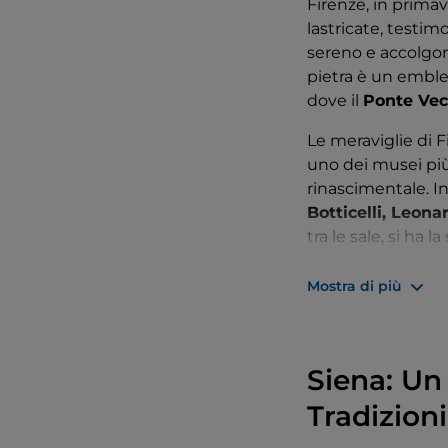
Firenze, in primav
lastricate, testi
sereno e accolgono
pietra è un embl
dove il
Ponte Vec
Le meraviglie di 
uno dei musei più
rinascimentale. In
Botticelli, Leon
tra le sale, si ha
Fuori dalle mura d
Mostra di più
Boboli
, dietro
Pal
storico, con le sue
trambusto della ci
suoni, offrendo un
Siena: Un
Tradizioni
Il cuore pulsante 
sapori e profumi. 