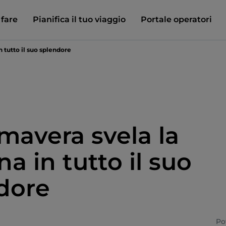
 fare
Pianifica il tuo viaggio
Portale operatori
n tutto il suo splendore
imavera svela la
a in tutto il suo
dore
Po