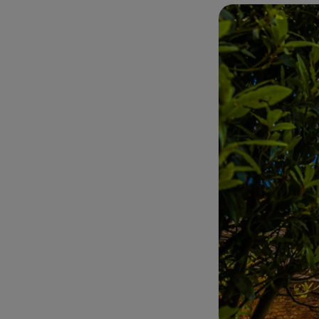
fresco e focacce. 
tradizionale che 
perfetto per gust
simbolo della reg
Piazza della Sign
museo a cielo aper
indissolubile tra 
di alcune delle sc
Galleria dell'Acca
In conclusione, F
storiche ai suoi g
momento passato i