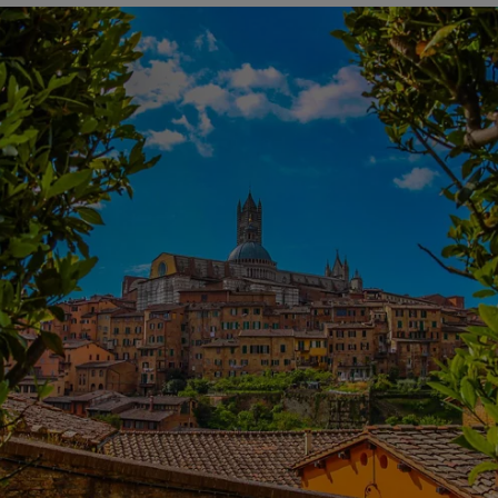
Non si può visitare Firenze senza assaggiare il
lampredot
racchiude l'essenza della cucina toscana. La primavera è
are i piatti della stagione, accompagnati da un bicchiere
ione.
oria, con la sua imponente Fontana di Nettuno e il Palazz
to. Qui, la storia si fonde con la vita quotidiana, crean
passato e presente. Una passeggiata in quest'area vi porte
ulture più famose al mondo, tra cui il
David di Michelan
demia.
irenze in questa stagione è un'esperienza multisensoriale
iardini segreti, dalla sua arte senza tempo alla sua cucina 
n questa città è un ricordo indelebile.