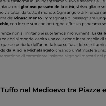
era, si trasforma in un incantesimo visivo e sensoriale. Le
monianza del
glorioso passato della città
, si risvegliano s
 visitatori da tutto il mondo. Ogni angolo di Firenze nar
ema del
Rinascimento
. Immaginate di passeggiare lungo
chio
, con le sue storiche botteghe, offre un panorama 
Firenze non si limitano ai suoi famosi monumenti. La
Gall
 celebri al mondo, ospita una collezione inestimabile di 
 questo periodo dell'anno, la luce soffusa del sole illumina
ardo da Vinci e Michelangelo
, creando un'atmosfera uni
 la sensazione di camminare insieme ai grandi maestri del 
el museo, la città si apre in un abbraccio di arte e natura.
azzo Pitti
, sono un esempio perfetto di giardino all'itali
 aiuole fiorite, statue e fontane, è un rifugio tranquillo l
ttà. In primavera, i giardini sbocciano in una tavolozza di 
a visione mozzafiato di Firenze dall'alto.
 Tuffo nel Medioevo tra Piazze 
di Firenze è la sua
gastronomia
. Il
Mercato Centrale
è un
Qui, i banchi traboccano di prodotti locali: formaggi, salum