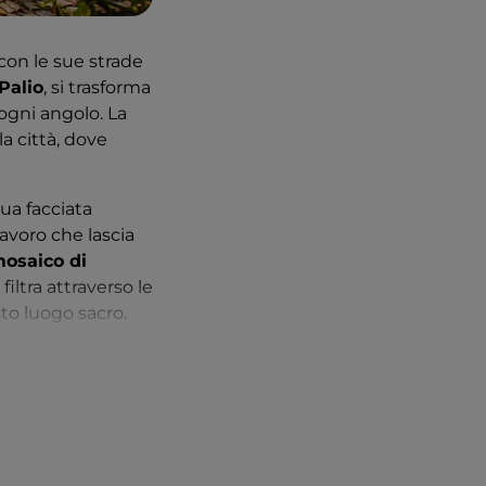
 con le sue strade
Palio
, si trasforma
 ogni angolo. La
la città, dove
sua facciata
avoro che lascia
osaico di
iltra attraverso le
to luogo sacro.
golo rivela
ti locali e opere
 Gaia in Piazza
toria di Siena.
ngia
. Salendo i