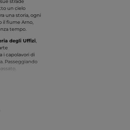
 sue strade
otto un cielo
ra una storia, ogni
 il fiume Arno,
senza tempo.
eria degli Uffizi
,
arte
 i capolavori di
ca. Passeggiando
passato.
 I
Giardini di
ana. Questo parco
ontano dal
colori, profumi e
e
 labirinto di
i, olive, pane