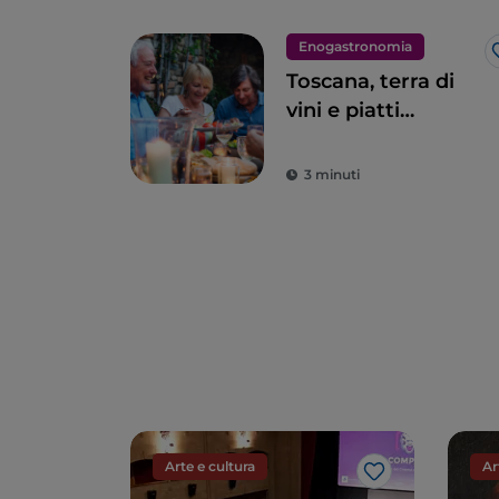
Enogastronomia
Toscana, terra di
vini e piatti
eccellenti
3 minuti
Arte e cultura
Ar
Like