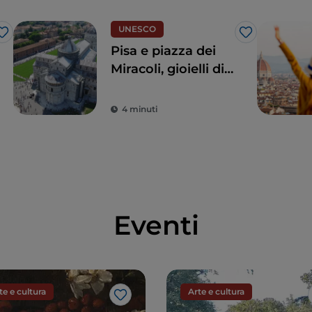
UNESCO
Like
Like
Pisa e piazza dei
Miracoli, gioielli di
straordinaria
bellezza
4 minuti
Eventi
te e cultura
Arte e cultura
Like