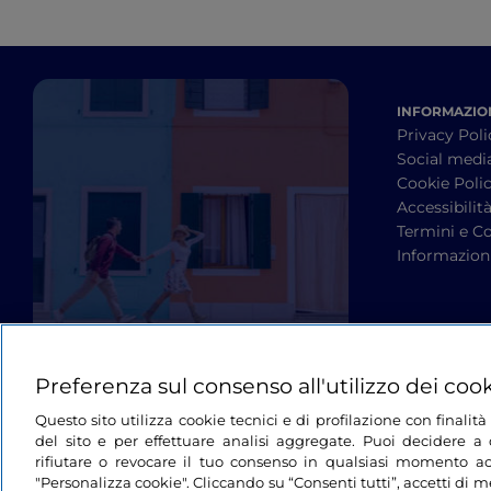
INFORMAZION
Privacy Poli
Social medi
Cookie Poli
Accessibilit
Termini e Co
Informazioni
Preferenza sul consenso all'utilizzo dei coo
Questo sito utilizza cookie tecnici e di profilazione con finali
del sito e per effettuare analisi aggregate. Puoi decidere a q
rifiutare o revocare il tuo consenso in qualsiasi momento ac
"Personalizza cookie". Cliccando su “Consenti tutti”, accetti di me