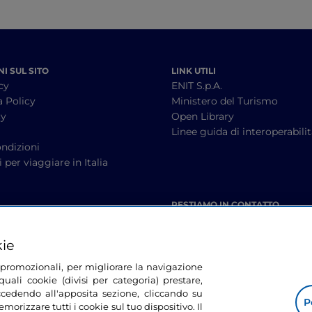
I SUL SITO
LINK UTILI
cy
ENIT S.p.A.
a Policy
Ministero del Turismo
cy
Open Library
à
Linee guida di interoperabili
ndizioni
 per viaggiare in Italia
RESTIAMO IN CONTATTO
kie
tà promozionali, per migliorare la navigazione
uali cookie (divisi per categoria) prestare,
cedendo all'apposita sezione, cliccando su
P
morizzare tutti i cookie sul tuo dispositivo. Il