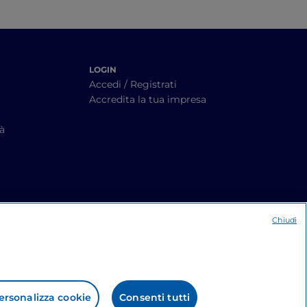
LOGIN
Accedi / Registrati
Accredita la tua impresa
tà
Chiudi
ersonalizza cookie
Consenti tutti