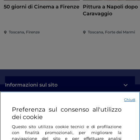
50 giorni di Cinema a Firenze
Pittura a Napoli dopo
Caravaggio
Toscana, Firenze
Toscana, Forte dei Marmi
Informazioni sul sito
Chiudi
Link Utili
Preferenza sul consenso all'utilizzo
dei cookie
Login
Questo sito utilizza cookie tecnici e di profilazione
con finalità promozionali, per migliorare la
Restiamo in contatto
navigazione del sito e per effettuare analisi