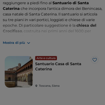
raggiungere a piedi fino al
Santuario di Santa
Caterina
che incorpora l'antica dimora dei Benincasa,
casa natale di Santa Caterina. Il santuario si articola
su tre piani in vari portici, loggiati e chiese di varie
epoche. Di particolare suggestione è la
chiesa del
Crocifisso
, costruita nei primi anni del 1600 per
ospitare il Crocifisso dal quale Caterina ricevette le
stimmate nel 1375.
Mostra di più
Gli amanti dell’arte non possono rinunciare ad una
visita al
Museo dell’Opera
, uno dei musei privati più
Arte e cultura
Like
antichi d’Italia, situato alle spalle del Duomo. Fondato
Santuario Casa di Santa
nel 1869, il museo custodisce due capolavori di
Caterina
Duccio di Boninsegna: la pala d’altare della Maestà e
la vetrata policroma realizzata per l’abside del
Duomo.
Toscana, Siena