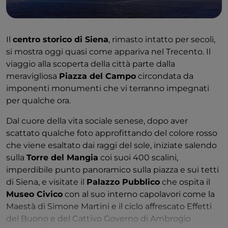
Il
centro storico di Siena
, rimasto intatto per secoli,
si mostra oggi quasi come appariva nel Trecento. Il
viaggio alla scoperta della città parte dalla
meravigliosa
Piazza del Campo
circondata da
imponenti monumenti che vi terranno impegnati
per qualche ora.
Dal cuore della vita sociale senese, dopo aver
scattato qualche foto approfittando del colore rosso
che viene esaltato dai raggi del sole, iniziate salendo
sulla
Torre del Mangia
coi suoi 400 scalini,
imperdibile punto panoramico sulla piazza e sui tetti
di Siena, e visitate il
Palazzo Pubblico
che ospita il
Museo Civico
con al suo interno capolavori come la
Maestà di Simone Martini e il ciclo affrescato Effetti
del Buono e del Cattivo Governo di Ambrogio