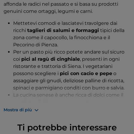
affonda le radici nel passato e si basa su prodotti
genuini come ortaggi, legumi e carni.
Mettetevi comodi e lasciatevi travolgere dai
ricchi
taglieri di salumi e formaggi
tipici della
zona come il capocollo, la finocchiona e il
Pecorino di Pienza.
Per un pasto più ricco potete andare sul sicuro
coi
pici al ragù di cinghiale
, presenti in ogni
ristorante e trattoria di Siena. I vegetariani
possono scegliere i
pici con cacio e pepe
o
assaggiare gli gnudi, deliziose palline di ricotta,
spinaci e parmigiano conditi con burro e salvia.
La cucina senese è anche ricca di dolci come il
panforte di Siena
, risalente al Duecento e
presente in qualsiasi bar e pasticceria della città. I
Mostra di più
cavallucci
sono dei gustosi biscotti con noci e
canditi, ma se amate le mandorle dovete provare
Ti potrebbe interessare
i
ricciarelli di Siena
, dolcetti dalla forma ovale a