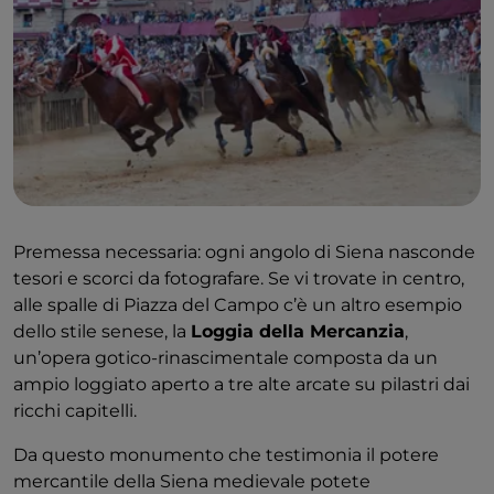
a volta ogivale completamente affrescate, il
Battistero è tra i più fulgidi esempi della pittura
senese del Quattrocento.
Premessa necessaria: ogni angolo di Siena nasconde
tesori e scorci da fotografare. Se vi trovate in centro,
alle spalle di Piazza del Campo c’è un altro esempio
dello stile senese, la
Loggia della Mercanzia
,
un’opera gotico-rinascimentale composta da un
ampio loggiato aperto a tre alte arcate su pilastri dai
ricchi capitelli.
Da questo monumento che testimonia il potere
mercantile della Siena medievale potete