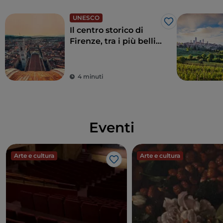
base di pasta di mandorle arricchiti con vaniglia e
canditi.
UNESCO
Like
Il centro storico di
Firenze, tra i più belli
al mondo
4 minuti
Eventi
Arte e cultura
Arte e cultura
Like