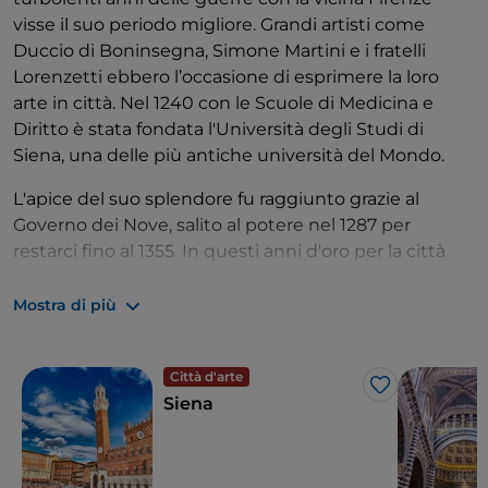
visse il suo periodo migliore. Grandi artisti come
Duccio di Boninsegna, Simone Martini e i fratelli
Lorenzetti ebbero l’occasione di esprimere la loro
arte in città. Nel 1240 con le Scuole di Medicina e
Diritto è stata fondata l'Università degli Studi di
Siena, una delle più antiche università del Mondo.
L'apice del suo splendore fu raggiunto grazie al
Governo dei Nove, salito al potere nel 1287 per
restarci fino al 1355. In questi anni d'oro per la città
furono avviati i cantieri di meravigliosi monumenti
come
il
Duomo
, il Palazzo Pubblico e la Torre del
Mostra di più
Mangia
.
La decadenza della Repubblica di Siena iniziò con
Città d'arte
Like
l'epidemia di peste che nel 1384 uccise i tre quinti
Siena
della popolazione. L'orgoglio di Siena non si è mai
affievolito e ancora oggi la città è legata alla storica
suddivisione in contrade all'interno delle mura