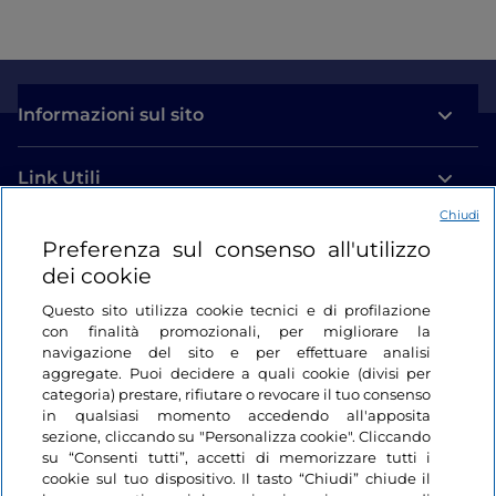
decine di piante di limoni in grandi vasi di terracotta.
Si dice che molte
piante
presenti al suo interno
siano
antichissime
, addirittura c'è chi giura che
Informazioni sul sito
alcune siano state coltivate per mano dei Medici e
siano sopravvissute al passare del tempo.
Visita terminata? Non scordatevi di programmare la
Link Utili
prossima:
Il Bacino di Nettuno, Il Giardino di Madama,
Chiudi
L’Orto di Giove
e molto altro vi aspettano.
Login
Preferenza sul consenso all'utilizzo
dei cookie
Restiamo in contatto
Questo sito utilizza cookie tecnici e di profilazione
con finalità promozionali, per migliorare la
navigazione del sito e per effettuare analisi
aggregate. Puoi decidere a quali cookie (divisi per
categoria) prestare, rifiutare o revocare il tuo consenso
in qualsiasi momento accedendo all'apposita
sezione, cliccando su "Personalizza cookie". Cliccando
su “Consenti tutti”, accetti di memorizzare tutti i
cookie sul tuo dispositivo. Il tasto “Chiudi” chiude il