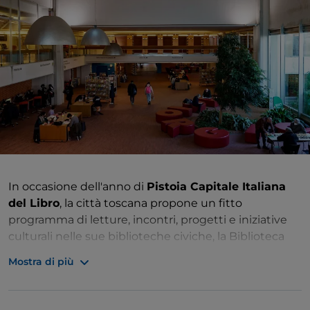
In occasione dell'anno di
Pistoia Capitale Italiana
del Libro
, la città toscana propone un fitto
programma di letture, incontri, progetti e iniziative
culturali nelle sue biblioteche civiche, la Biblioteca
San Giorgio e la Forteguerriana, ma non solo. Librai,
Mostra di più
editori, autori, illustratori, gruppi di lettura, scuole e
molti altri attori della filiera del libro locale saranno i
protagonisti degli oltre 1.500 eventi, riuniti sotto il