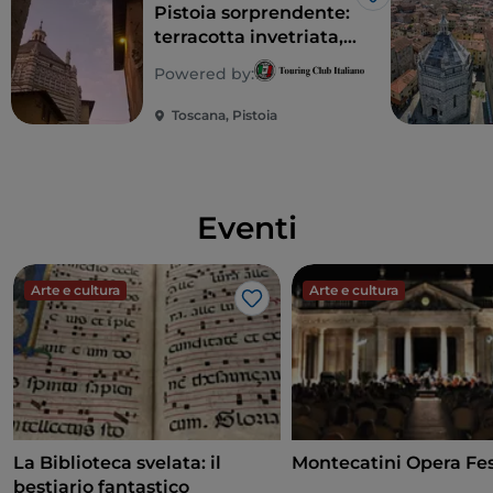
Like
Pistoia sorprendente:
incuriosire nuovi pubblici. Tra queste, il
Librobus
, il
terracotta invetriata,
pulmino che ogni due settimane raggiunge gli
sotterranei, arte in
Powered by:
anziani non automuniti per portarli in biblioteca;
fattoria
la
Lista di nozze in libreria
; il
Libro sospeso
; i
giochi
Toscana, Pistoia
di lettura
che premiano i partecipanti con buoni da
utilizzare nelle librerie del territorio.
Eventi
Arte e cultura
Arte e cultura
Like
La Biblioteca svelata: il
Montecatini Opera Fes
bestiario fantastico