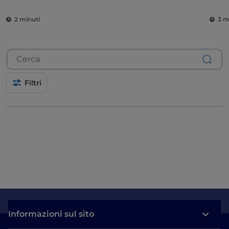
2 minuti
3 m
Filtri
Informazioni sul sito