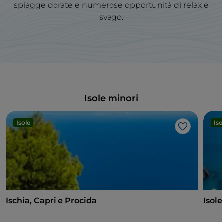
spiagge dorate e numerose opportunità di relax e
svago.
Isole minori
Isole
Iso
Like
Ischia, Capri e Procida
Isol