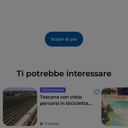
alle 5 del pomeriggio, viene acceso il
falò del Bello
Pomo
, ovvero l’albero di ginepro che simboleggia
pace e buon augurio.
Scopri di più
Ti potrebbe interessare
Cicloturismo
Like
Toscana con vista:
percorsi in bicicletta
tra panorami
mozzafiato
3 minuti