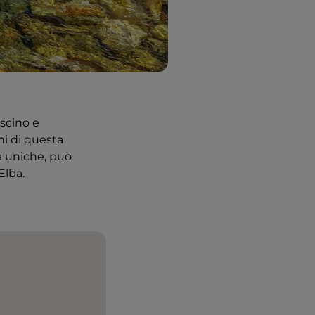
ascino e
uni di questa
à uniche, può
Elba.