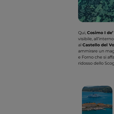
Qui,
Cosimo I de’
visibile, all’inter
al
Castello del Vo
ammirare un magn
e Forno che si aff
ridosso dello Scog