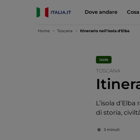
Dove andare
Cosa
Home
Toscana
Itinerario nell'Isola d'Elba
Isole
TOSCANA
Itiner
L’isola d’Elba 
di storia, civil
3 minuti