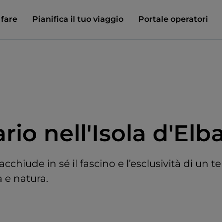
 fare
Pianifica il tuo viaggio
Portale operatori
ario nell'Isola d'Elb
racchiude in sé il fascino e l’esclusività di un te
tà e natura.