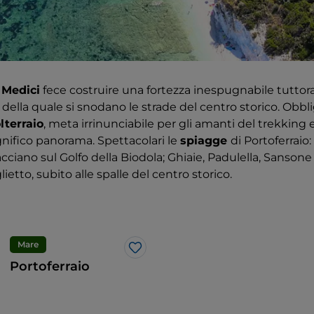
 Medici
fece costruire una fortezza inespugnabile tutto
no della quale si snodano le strade del centro storico. Obbl
lterraio
, meta irrinunciabile per gli amanti del trekking 
ifico panorama. Spettacolari le
spiagge
di Portoferraio:
acciano sul Golfo della Biodola; Ghiaie, Padulella, Sanson
lietto, subito alle spalle del centro storico.
Mare
Like
Portoferraio