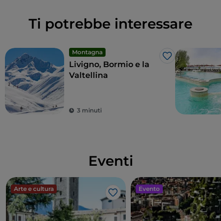
Ti potrebbe interessare
Montagna
Like
Livigno, Bormio e la
Valtellina
3 minuti
Eventi
Arte e cultura
Evento
Like