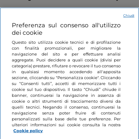
Chiudi
Lombardia, Milano
Lombardia, Milano
Preferenza sul consenso all'utilizzo
dei cookie
Questo sito utilizza cookie tecnici e di profilazione
con finalità promozionali, per migliorare la
navigazione del sito e per effettuare analisi
aggregate. Puoi decidere a quali cookie (divisi per
categoria) prestare, rifiutare o revocare il tuo consenso
in qualsiasi momento accedendo all'apposita
Informazioni sul sito
sezione, cliccando su "Personalizza cookie". Cliccando
su “Consenti tutti”, accetti di memorizzare tutti i
cookie sul tuo dispositivo. Il tasto “Chiudi” chiude il
Link Utili
banner, continuerai la navigazione in assenza di
cookie o altri strumenti di tracciamento diversi da
quelli tecnici. Negando il consenso, continuerai la
Login
navigazione senza poter fruire di contenuti
personalizzati sulla base delle tue preferenze. Per
Restiamo in contatto
ulteriori informazioni sui cookie consulta la nostra
Cookie policy