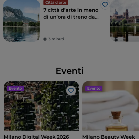
Città d'arte
Like
7 città d’arte in meno
di un’ora di treno da
Milano
3 minuti
Eventi
Evento
Evento
Like
Milano Digital Week 2026
Milano Beauty Week