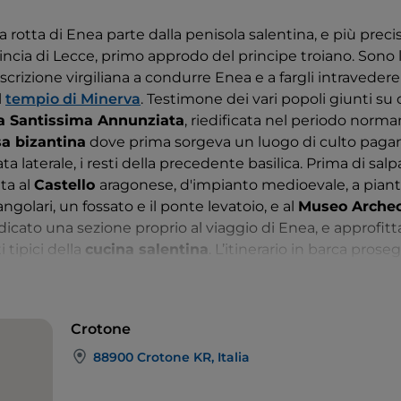
 la rotta di Enea parte dalla penisola salentina, e più pre
vincia di Lecce, primo approdo del principe troiano. Sono l
escrizione virgiliana a condurre Enea e a fargli intravedere
l
tempio di Minerva
. Testimone dei vari popoli giunti su
ia Santissima Annunziata
, riedificata nel periodo norma
sa bizantina
dove prima sorgeva un luogo di culto paga
ata laterale, i resti della precedente basilica. Prima di sal
ta al
Castello
aragonese, d'impianto medioevale, a piant
ngolari, un fossato e il ponte levatoio, e al
Museo Archeo
icato una sezione proprio al viaggio di Enea, e approfittat
i tipici della
cucina salentina
. L’itinerario in barca pros
Capo Colonna
, in Calabria, dove nel libro III dell’
Eneide
i 
ario della dea Lacinia
: si tratta del tempio di Hera, il pi
uato sul promontorio dell’antica
Crotone
.
Crotone
roton accolse, già nel 530 a.C.,
Pitagora
che fondò una scu
ro culturale importante in tutta la Magna Grecia e che d
88900 Crotone KR, Italia
a con metodo scientifico e con un approccio integrato e i
il biografo Giamblico attribuisce proprio a Pitagora la nasc