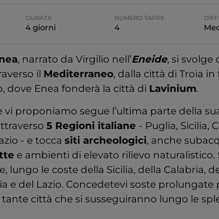
DURATA
NUMERO TAPPE
DIFF
a
4 giorni
4
Med
Enea
, narrato da Virgilio nell’
Eneide
, si svolge
averso il
Mediterraneo
, dalla città di Troia i
o, dove Enea fonderà la città di
Lavinium
.
he vi proponiamo segue l’ultima parte della sua
attraverso
5 Regioni italiane
- Puglia, Sicilia, 
zio - e tocca
siti archeologici
, anche subacq
tte
e ambienti di elevato rilievo naturalistico
e, lungo le coste della Sicilia, della Calabria, d
a e del Lazio. Concedetevi soste prolungate 
e tante città che si susseguiranno lungo le sp