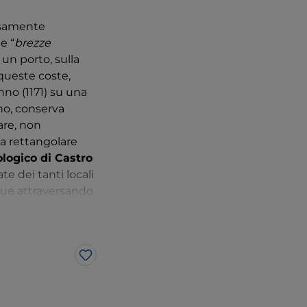
cisamente
e “
brezze
 un porto, sulla
 queste coste,
nno (1171) su una
no, conserva
pare, non
a rettangolare
logico di Castro
e dei tanti locali
egue attraversando
profughi troiani
ù famoso della
ola filosofica che
Like
iede impulso allo
ntegrale tra i
ita