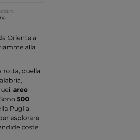
ICOLTÀ
ia
 da Oriente a
n fiamme alla
 rotta, quella
Calabria,
uei,
aree
. Sono
500
ella Puglia,
per esplorare
lendide coste