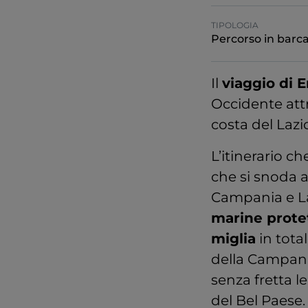
TIPOLOGIA
Percorso in barc
Il
viaggio di 
Occidente attr
costa del Lazi
L’itinerario c
che si snoda 
Campania e La
marine prote
miglia
in total
della Campani
senza fretta l
del Bel Paese.