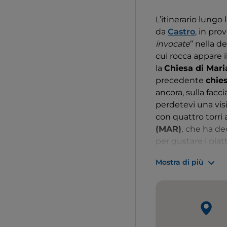
L’itinerario lungo
da
Castro
, in pro
invocate
” nella d
cui rocca appare i
la
Chiesa di Mar
precedente
chie
ancora, sulla facci
perdetevi una visi
con quattro torri a
(MAR)
,
che ha ded
per gustare i piatt
il Mar Ionio fino a
Mostra di più
avvistano il
Santu
Magna Grecia, sit
L'antica città di K
fu presto un cent
studio della natur
saperi, tanto che 