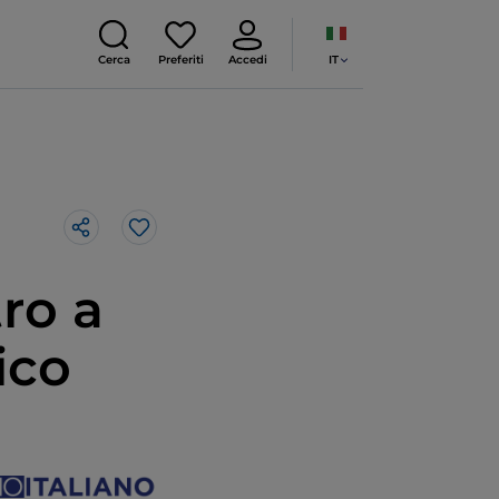
IT
Cerca
Preferiti
Accedi
Like
ro a
ico