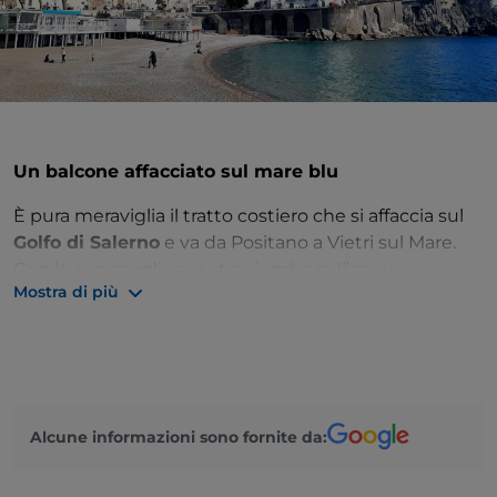
Un balcone affacciato sul mare blu
È pura meraviglia il tratto costiero che si affaccia sul
Golfo di Salerno
e va da Positano a Vietri sul Mare.
Con le sue scogliere a strapiombo sull’acqua,
Mostra di più
minuscole baie e terrazzamenti coltivati a viti, ulivi e
agrumi, la
Costiera Amalfitana
non a caso è
patrimonio UNESCO.
Iniziate il tour da
Positano
con le sue casette
colorate e le cupole delle chiese con i tetti di
Alcune informazioni sono fornite da:
maiolica, poi procedete verso
Amalfi
, ex-repubblica
marinara e oggi gioiello della costiera. Tappa