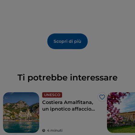
Scopri di più
Ti potrebbe interessare
UNESCO
Like
Costiera Amalfitana,
un ipnotico affaccio
sul mare blu cobalto
4 minuti