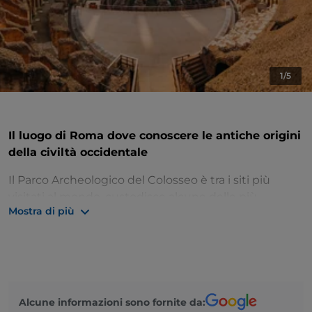
1/5
Il luogo di Roma dove conoscere le antiche origini
della civiltà occidentale
Il Parco Archeologico del Colosseo è tra i siti più
visitati al mondo, custodisce alcune delle più
Mostra di più
importanti meraviglie antiche e testimonianze
archeologiche della storia della Civiltà Occidentale e
oggi è meta obbligata per chi visita la città di Roma.
Questo luogo suggestivo e ricco di storia comprende
il Colosseo, il Foro Romano, il Palatino, l’Arco di
Costantino con la Meta Sudans e la Domus Aurea. Ai
Alcune informazioni sono fornite da: