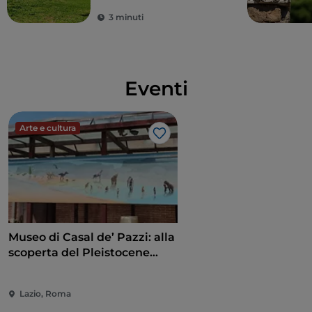
3 minuti
Eventi
Arte e cultura
Like
Museo di Casal de’ Pazzi: alla
scoperta del Pleistocene
attraverso un percorso
multisensoriale
Lazio, Roma