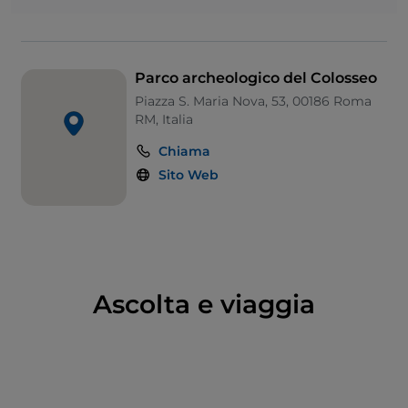
suoi Itinerari è possibile affiancare la visita ai Musei
Archeologici e quella di Mirabilia che conservano
scavi, sculture e pitture antiche.
Parco archeologico del Colosseo
Piazza S. Maria Nova, 53, 00186 Roma
RM, Italia
Chiama
Sito Web
Ascolta e viaggia