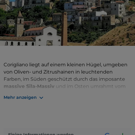
Corigliano liegt auf einem kleinen Hügel, umgeben
von Oliven- und Zitrushainen in leuchtenden
Farben, im Süden geschützt durch das imposante
massive Sila-Massiv
und im Osten umrahmt vom
türkisfarbenen Wasser des
Ionischen Meeres
. Das
Mehr anzeigen
mediterrane Klima bietet das ganze Jahr über eine
optimale Temperatur. Seine Vergangenheit ist reich
an bedeutenden historischen Ereignissen, denn hier
wurde
Karl III.
geboren, der gegen Ende des
12. Jahrhunderts
König
von Neapel war. Das
Einige Informationen werden