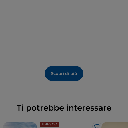
l’ormai famoso "Muro di Ca’ del Poggio" a San Pietro
di Feletto, che si connota per i suoi spettacolari
pendii scoscesi.
Per maggiori informazioni:
www.coneglianovaldobbiadene.it
Scopri di più
Ti potrebbe interessare
UNESCO