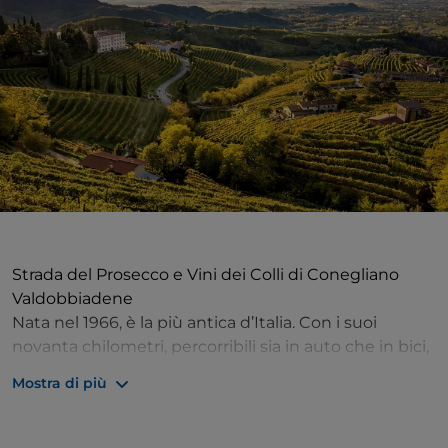
Strada del Prosecco e Vini dei Colli di Conegliano
Valdobbiadene
Nata nel 1966, è la più antica d’Italia. Con i suoi
novanta chilometri, percorribili sia in auto che in bici,
la Strada segue segue l’itinerario storico, che collega
Mostra di più
le due capitali del Prosecco Superiore DOCG,
Valdobbiadene e Conegliano, al quale si aggiungono
tre ulteriori percorsi tematici altrettanto interessanti: