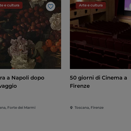
te e cultura
Arte e cultura
Like
ura a Napoli dopo
50 giorni di Cinema a
vaggio
Firenze
ana, Forte dei Marmi
Toscana, Firenze