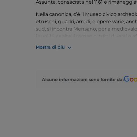
Assunta, consacrata nel 1161 e rimaneggiata
Nella canonica, c’è il Museo civico archeol
etruschi, quadri, arredi, e opere varie, an
sud, si incontra Mensano, perla medievale,
i suoi 14 capitelli romanici tutti diversi e a
merita una visita la bella pieve romanica 
Mostra di più
Le campagne che circondano Casole, ricch
scoperte piacevolmente anche grazie ai per
Alcune informazioni sono fornite da: