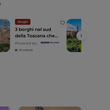
e
Borghi
UN
Like
3 borghi nel sud
Pien
della Toscana che
idea
meritano di essere
fatt
Powered by:
visitati
10 minuti
4 m