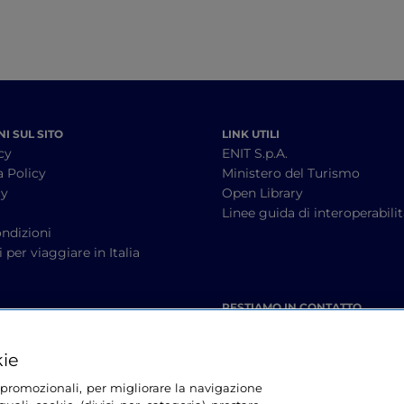
I SUL SITO
LINK UTILI
cy
ENIT S.p.A.
a Policy
Ministero del Turismo
cy
Open Library
à
Linee guida di interoperabili
ndizioni
 per viaggiare in Italia
RESTIAMO IN CONTATTO
kie
tà promozionali, per migliorare la navigazione