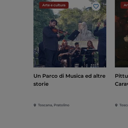
Arte e cultura
Ar
Like
Un Parco di Musica ed altre
Pitt
storie
Cara
Toscana, Pratolino
Tosc