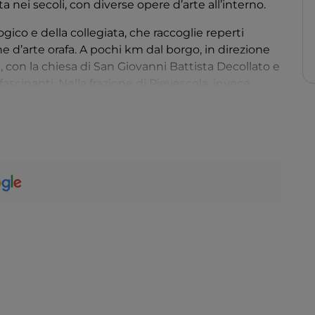
 nei secoli, con diverse opere d’arte all’interno.
ogico e della collegiata, che raccoglie reperti
che d’arte orafa. A pochi km dal borgo, in direzione
 con la chiesa di San Giovanni Battista Decollato e
ffascinanti. Nella frazione di Pievescola, invece,
di San Giovanni Battista.
e di vigneti e punti panoramici, possono essere
corsi e ai servizi di Terre di Casole Bike Hub.