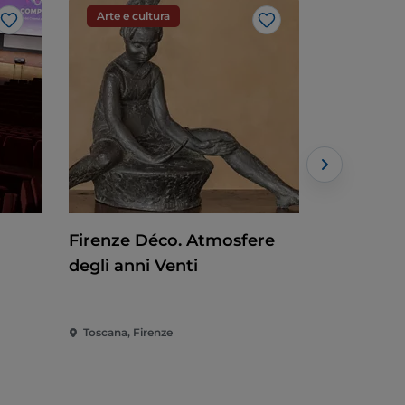
Arte e cultura
Arte e cu
Like
Like
Firenze Déco. Atmosfere
Baselitz. 
degli anni Venti
Toscana, Firenze
Toscana, Fi