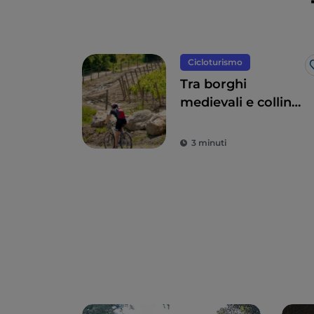
Cicloturismo
Tra borghi
medievali e colline
incantate: in bici
lungo gli sterrati
3 minuti
della Strade
Bianche