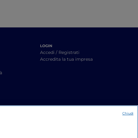
LOGIN
Accedi / Registrati
Accredita la tua impresa
tà
Chiudi