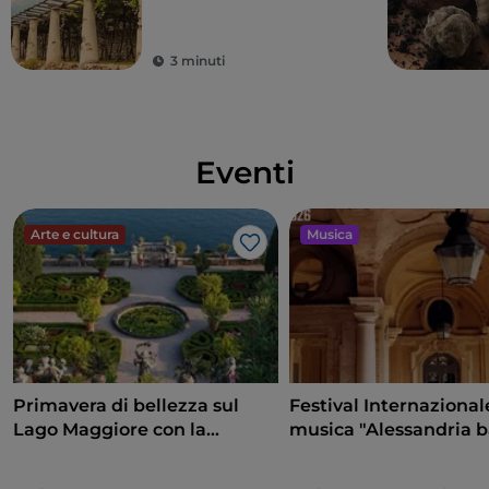
unico e un vino
imperdibile
3 minuti
Eventi
Arte e cultura
Musica
Like
Primavera di bellezza sul
Festival Internazional
Lago Maggiore con la
musica "Alessandria 
riapertura delle Isole
e non solo"
Borromee e di Villa Taranto