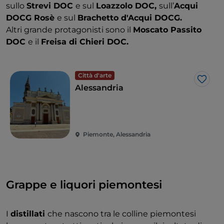
sullo
Strevi DOC
e sul
Loazzolo DOC,
sull’
Acqui
DOCG Rosè
e sul
Brachetto d'Acqui DOCG.
Altri grande protagonisti sono il
Moscato Passito
DOC
e il
Freisa di Chieri DOC.
Città d'arte
Like
Alessandria
Piemonte, Alessandria
Grappe e liquori piemontesi
I
distillati
che nascono tra le colline piemontesi