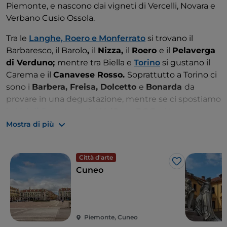
Piemonte, e nascono dai vigneti di Vercelli, Novara e
Verbano Cusio Ossola.
Tra le
Langhe, Roero e Monferrato
si trovano il
Barbaresco, il Barolo
,
il
Nizza,
il
Roero
e il
Pelaverga
di Verduno;
mentre tra Biella e
Torino
si gustano il
Carema e il
Canavese Rosso.
Soprattutto a Torino ci
sono i
Barbera, Freisa, Dolcetto
e
Bonarda
da
provare in una degustazione, mentre se ci spostiamo
in
Val di Susa
, terra del
ValSusa DOC,
si trovano
gusti e aromi più particolari.
Mostra di più
Città d'arte
Like
Cuneo
Piemonte, Cuneo