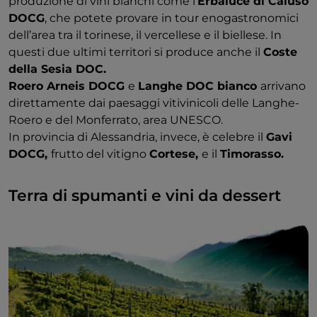
produzione di vini bianchi come l’
Erbaluce di Caluso
DOCG
, che potete provare in tour enogastronomici
dell’area tra il torinese, il vercellese e il biellese. In
questi due ultimi territori si produce anche il
Coste
della Sesia DOC.
Roero Arneis DOCG
e
Langhe DOC bianco
arrivano
direttamente dai paesaggi vitivinicoli delle Langhe-
Roero e del Monferrato, area UNESCO.
In provincia di Alessandria, invece, è celebre il
Gavi
DOCG,
frutto del vitigno
Cortese,
e il
Timorasso.
Terra di spumanti e vini da dessert