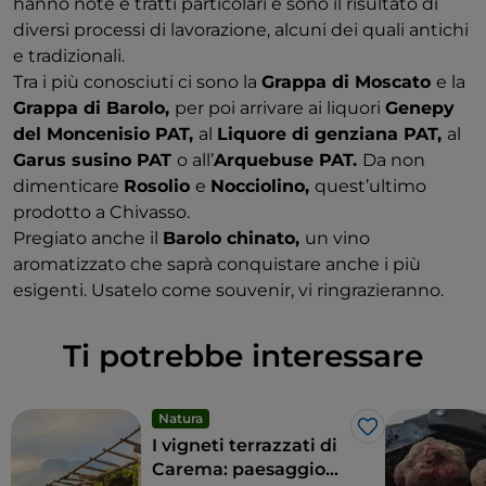
hanno note e tratti particolari e sono il risultato di
diversi processi di lavorazione, alcuni dei quali antichi
e tradizionali.
Tra i più conosciuti ci sono la
Grappa di Moscato
e la
Grappa di Barolo,
per poi arrivare ai liquori
Genepy
del Moncenisio PAT,
al
Liquore di genziana PAT,
al
Garus susino PAT
o all’
Arquebuse PAT.
Da non
dimenticare
Rosolio
e
Nocciolino,
quest’ultimo
prodotto a Chivasso.
Pregiato anche il
Barolo chinato,
un vino
aromatizzato che saprà conquistare anche i più
esigenti. Usatelo come souvenir, vi ringrazieranno.
Ti potrebbe interessare
Natura
Like
I vigneti terrazzati di
Carema: paesaggio