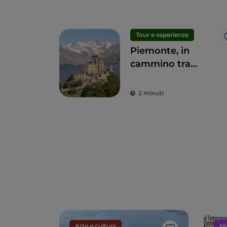
Tour e esperienze
Piemonte, in
cammino tra
sacralità e natura
2 minuti
Arte e cultura
Mu