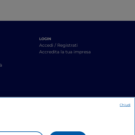
LOGIN
Accedi / Registrati
Accredita la tua impresa
tà
Chiudi