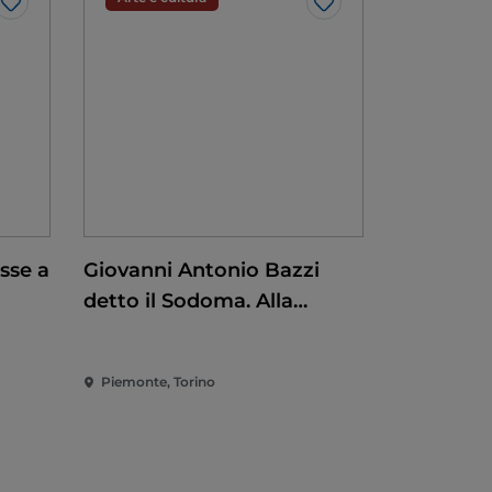
Like
Like
sse a
Giovanni Antonio Bazzi
detto il Sodoma. Alla
conquista del
Rinascimento
Piemonte, Torino