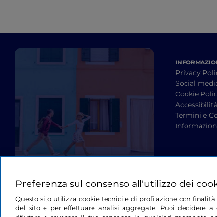
INFORMAZION
Privacy Poli
Social medi
Cookie Poli
Accessibilit
Termini e Co
Informazioni
Preferenza sul consenso all'utilizzo dei coo
Questo sito utilizza cookie tecnici e di profilazione con finali
del sito e per effettuare analisi aggregate. Puoi decidere a q