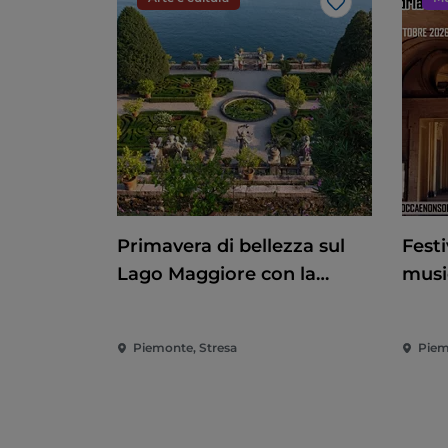
Like
Primavera di bellezza sul
Festi
Lago Maggiore con la
musi
riapertura delle Isole
baro
Borromee e di Villa Taranto
Piemonte, Stresa
Piem