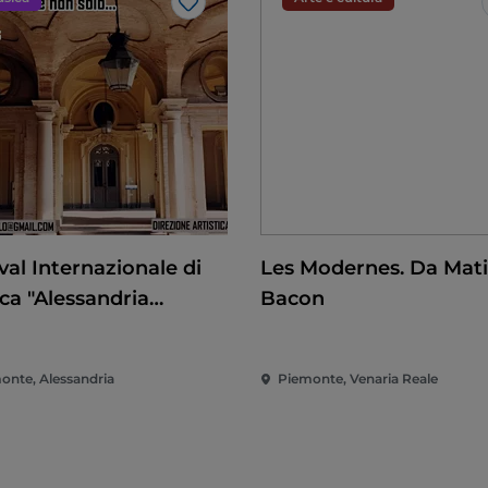
Like
val Internazionale di
Les Modernes. Da Mati
ca "Alessandria
Bacon
cca e non solo"
onte, Alessandria
Piemonte, Venaria Reale