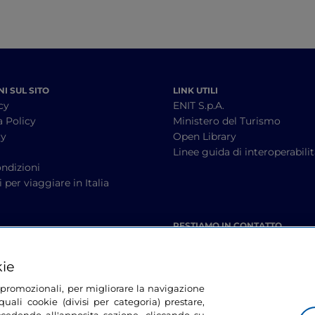
I SUL SITO
LINK UTILI
cy
ENIT S.p.A.
a Policy
Ministero del Turismo
cy
Open Library
à
Linee guida di interoperabili
ndizioni
 per viaggiare in Italia
RESTIAMO IN CONTATTO
kie
tà promozionali, per migliorare la navigazione
uali cookie (divisi per categoria) prestare,