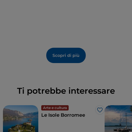
spicca l’abside centrale affrescata con un’
Assunzione
della Vergine
, affollata da una schiera di putti e angeli
musicanti.
Scopri di più
Ti potrebbe interessare
Arte e cultura
Like
Le Isole Borromee