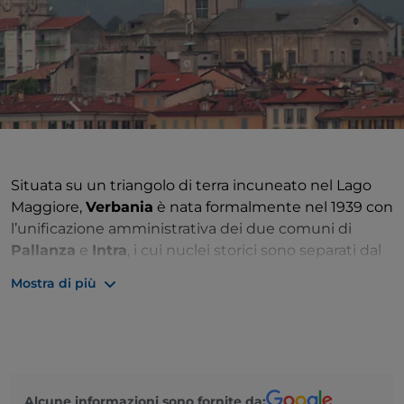
Situata su un triangolo di terra incuneato nel Lago
Maggiore,
Verbania
è nata formalmente nel 1939 con
l’unificazione amministrativa dei due comuni di
Pallanza
e
Intra
, i cui nuclei storici sono separati dal
torrente San Bernardino e risultano ancora ben
Mostra di più
distinti e riconoscibile. Un’ulteriore frazione,
Suna
,
sviluppa l’antico cuore medievale lungo le pendici
del Monte Rosso. Le zone di raccordo tra gli abitati,
ora frazioni, conservano ancora aree verdi non
completamente interessate dall’urbanizzazione,
Alcune informazioni sono fornite da:
specie nella parte meridionale, dove nel corso