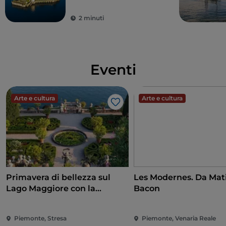
2 minuti
Eventi
Arte e cultura
Arte e cultura
Like
Primavera di bellezza sul
Les Modernes. Da Mati
Lago Maggiore con la
Bacon
riapertura delle Isole
Borromee e di Villa Taranto
Piemonte, Stresa
Piemonte, Venaria Reale