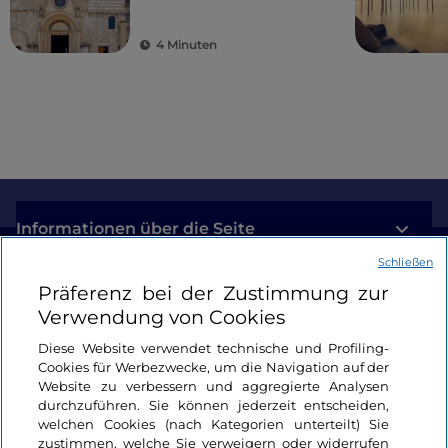
4 Minuten
Informationen über die Seite
Schließen
Nützliche Links
Präferenz bei der Zustimmung zur
Verwendung von Cookies
Login
Diese Website verwendet technische und Profiling-
Cookies für Werbezwecke, um die Navigation auf der
Bleiben wir in Kontakt
Website zu verbessern und aggregierte Analysen
durchzuführen. Sie können jederzeit entscheiden,
welchen Cookies (nach Kategorien unterteilt) Sie
zustimmen, welche Sie verweigern oder widerrufen