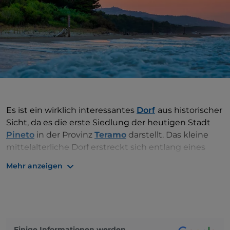
Es ist ein wirklich interessantes
Dorf
aus historischer
Sicht, da es die erste Siedlung der heutigen Stadt
Pineto
in der Provinz
Teramo
darstellt. Das kleine
mittelalterliche Dorf erstreckt sich entlang eines
Bergrückens um eine Hauptstraße mit seitlichen
Mehr anzeigen
Abzweigungen von zahlreichen und
charakteristischen Gassen. Das städtische Gefüge,
das vorwiegend auf das neunzehnte Jahrhundert
und die moderne Zeit zurückgeht, ist rundherum
von den
Badlands
umgeben, dem magischen
Einige Informationen werden