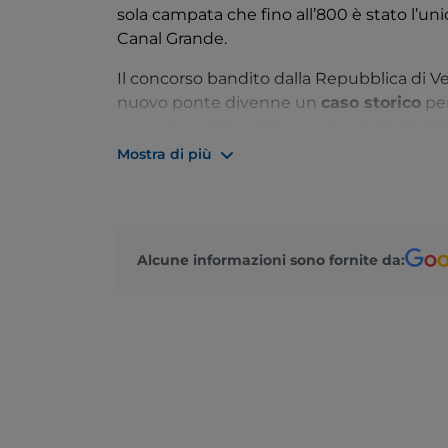
sola campata che fino all’800 è stato l’u
Canal Grande.
Il concorso bandito dalla Repubblica di Ven
nuovo ponte divenne un
caso storico
per
partecipanti fra cui Sansovino, Palladio, 
prevalere il veneziano
Antonio Da Ponte
Mostra di più
da migliaia di pali infissi nel terreno alle 
pedonali corrono tra due file di
botteghe 
Alcune informazioni sono fornite da: