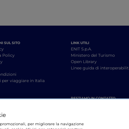
I SUL SITO
LINK UTILI
cy
ENIT S.p.A.
a Policy
Ministero del Turismo
cy
Open Library
à
Linee guida di interoperabili
ndizioni
 per viaggiare in Italia
RESTIAMO IN CONTATTO
kie
tà promozionali, per migliorare la navigazione