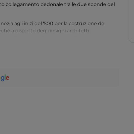
nico collegamento pedonale tra le due sponde del
ezia agli inizi del ‘500 per la costruzione del
ché a dispetto degli insigni architetti
Vignola, Scamozzi e forse anche Michelangelo, vide
. Lungo 48 metri, largo 22 e alto fino 7.50, è sorretto
fondazioni delle testate. All’interno tre percorsi
storiche
.