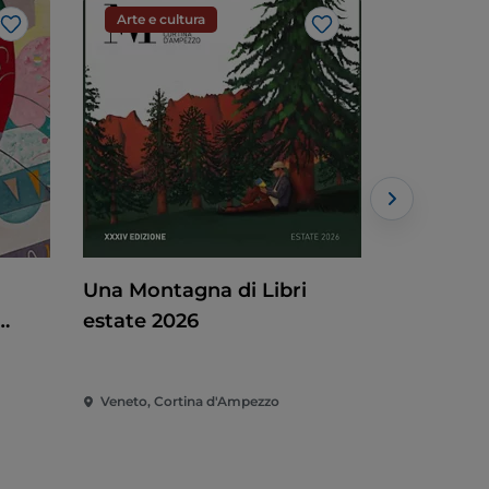
Arte e cultura
Teatro
Like
Like
Una Montagna di Libri
La miste
estate 2026
W
Veneto, Cortina d'Ampezzo
Veneto, Co