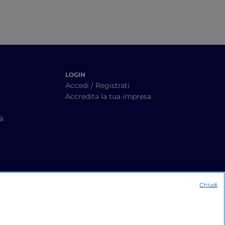
LOGIN
Accedi / Registrati
Accredita la tua impresa
tà
Chiudi