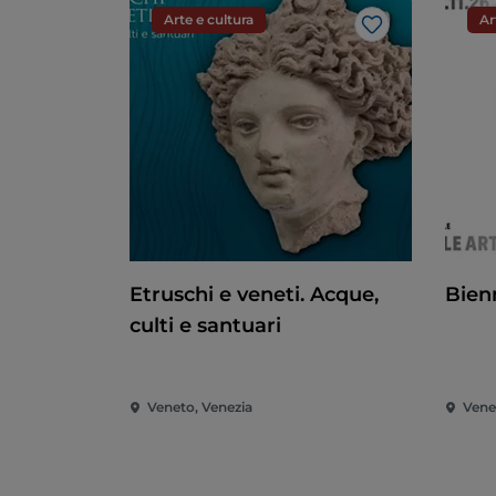
Arte e cultura
Ar
Like
Etruschi e veneti. Acque,
Bien
culti e santuari
Veneto, Venezia
Vene