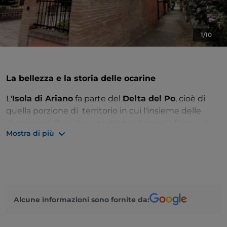
1/10
La bellezza e la storia delle ocarine
L'
Isola di Ariano
fa parte del
Delta del Po
, cioè di
quella porzione di territorio in cui l'insieme delle
diramazioni fluviali permettono al grande fiume di
Mostra di più
sfociare nel mare Adriatico. L'isola è pianeggiante, di
origine alluvionale, e comprende diversi comuni tra
cui
Ariano nel Polesine
, che dà il nome a questa
bella porzione di terraferma difesa dall'acqua grazie a
importanti opere di arginatura. Infatti il comune di
Ariano, le sue frazioni e dunque l'isola stessa, sono
Alcune informazioni sono fornite da:
soggetti ad alluvioni fin dai tempi antichi.