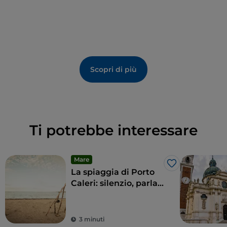
Scopri di più
Ti potrebbe interessare
Mare
Like
La spiaggia di Porto
Caleri: silenzio, parla
la natura
3 minuti