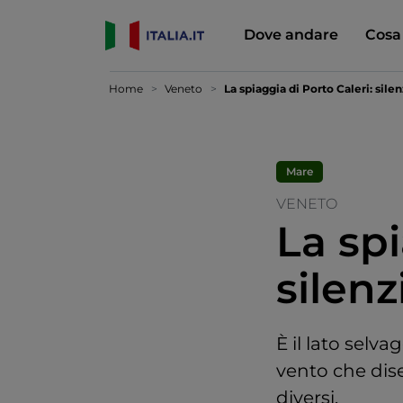
Dove andare
Cosa
Home
Veneto
La spiaggia di Porto Caleri: silen
Mare
VENETO
La spi
silenz
È il lato selv
vento che dis
diversi.