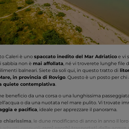
rto Caleri è uno
spaccato inedito del Mar Adriatico
e vi 
 di sabbia non è
mai affollata
, né vi troverete lunghe file di
limenti balneari. Siete da soli qui, in questo tratto di
lito
Mare, in provincia di Rovigo
. Questo è un posto per ch
a quiete contemplativa
.
e beneficio da una corsa o una lunghissima passeggiata in
dell’acqua o da una nuotata nel mare pulito. Vi trovate i
ggia e pacifica
, ideale per apprezzare il panorama.
 e chiarissima
, le dune modificano di anno in anno il loro 
à arbusti, cespugli,
rami secchi trasportati dalle acque 