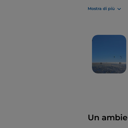
d’albero che le i
Mostra di più
Un ambien