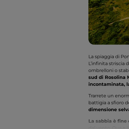
La spiaggia di Po
L’infinita striscia
ombrelloni o stabi
sud di Rosolina 
incontaminata, l
Trarrete un enorm
battigia a sfioro 
dimensione selva
La sabbia è fine
dal vento. Qua e l