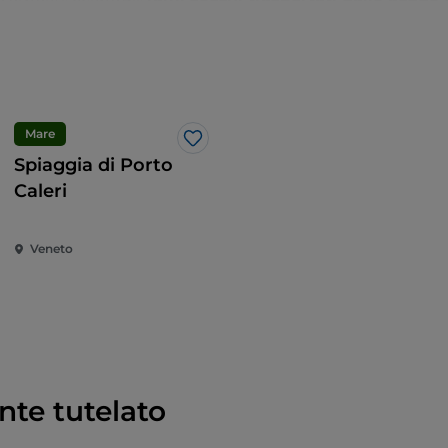
ntemperie hanno trasformato in seducenti sculture.
Mare
Like
Spiaggia di Porto
Caleri
Veneto
te tutelato