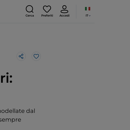
IT
Cerca
Preferiti
Accedi
Like
i:
modellate dal
i sempre