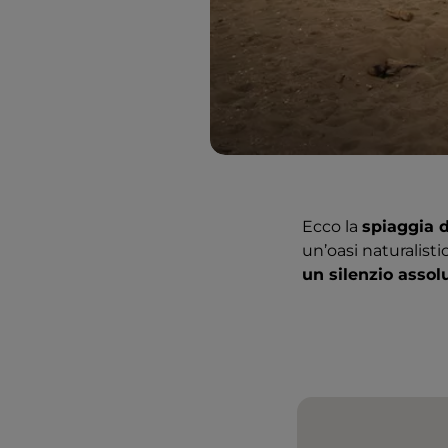
Ecco la
spiaggia d
un’oasi naturalistic
un silenzio assol