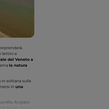
sorprenderà.
 lettini e
rale del Veneto a
i ama
la natura
 solitaria sulla
mmersi in
una
profilo, forgiate
dei fiumi
, tronchi