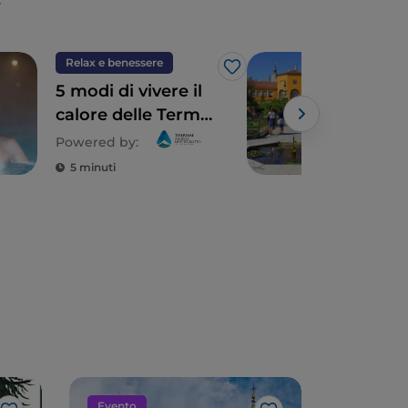
Relax e benessere
UN
Like
5 modi di vivere il
L'O
calore delle Terme
Pado
di Abano e
ant
Powered by:
Montegrotto nel
5 minuti
3 m
periodo invernale
Evento
Teatro