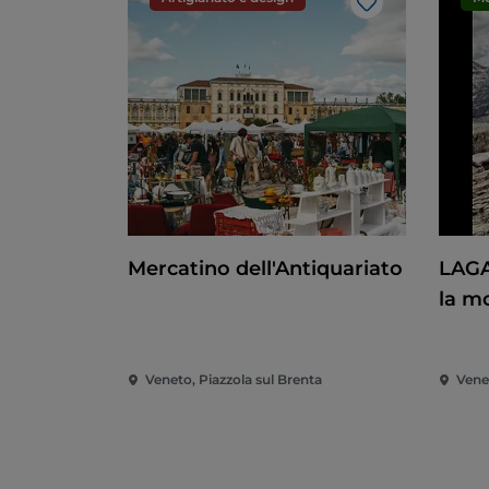
Like
Mercatino dell'Antiquariato
LAGA
la m
Stori
Veneto, Piazzola sul Brenta
Vene