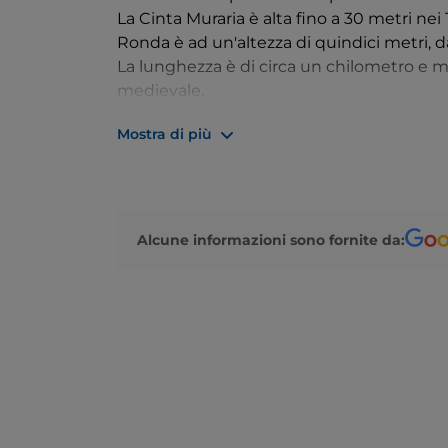
La Cinta Muraria è alta fino a 30 metri nei
Ronda è ad un'altezza di quindici metri,
La lunghezza è di circa un chilometro e m
medievale.
Mostra di più
Un'esperienza unica di "camminare nella 
panoramica in quota.
Cittadella fu costruita ex novo da
Padova
del suo territorio confinante col comune d
Alcune informazioni sono fornite da:
amministrativo strategico contrapposto all
Poi la sua storia seguì le vicende belliche
venne conquistata da Ezzelino III da Rom
anche da Dante nel IX canto del Paradiso.
Carraresi, di Cangrande della Scala e dei 
quando infine passò a Venezia. Persa la su
conservare nei secoli l'impianto urbanistico
grande lavoro di restauro conservativo.