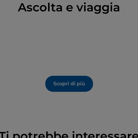
Ascolta e viaggia
gli 800 anni.
rge il
Duomo
dei Ss. Prosdocimo e Donato.
re sono molteplici.
 conservati dipinti di Jacopo Bassano e Andrea da
Palazzo Pretorio
, con il Leone Marciano a guardia
o.
a città, è stato decorato dal Bagnara, lo stesso
torio del Salvatore
: un eccellente esempio di
uis Dorigny e i busti marmorei di Giusto le Court.
Scopri di più
Ti potrebbe interessar