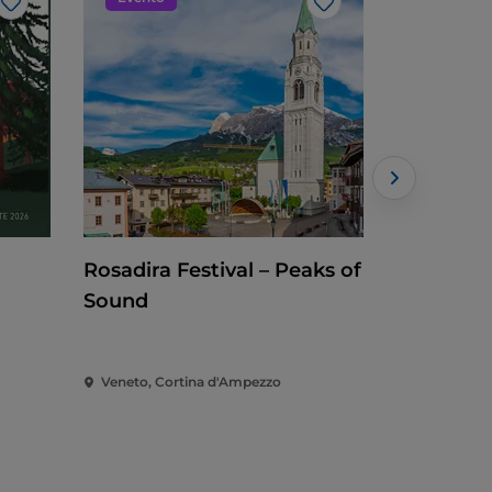
Like
Like
Rosadira Festival – Peaks of
La miste
Sound
W
Veneto, Cortina d'Ampezzo
Veneto, Co