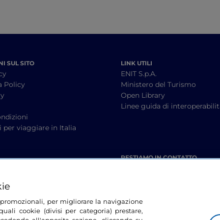
I SUL SITO
LINK UTILI
cy
ENIT S.p.A.
a Policy
Ministero del Turismo
cy
Open Library
à
Linee guida di interoperabili
ndizioni
 per viaggiare in Italia
RESTIAMO IN CONTATTO
kie
tà promozionali, per migliorare la navigazione
uali cookie (divisi per categoria) prestare,