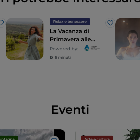
Relax e benessere
Like
Like
La Vacanza di
Primavera alle
Terme di Abano e
Powered by:
Montegrotto, in
6 minuti
Veneto
Eventi
ontagna
Arte e cultura