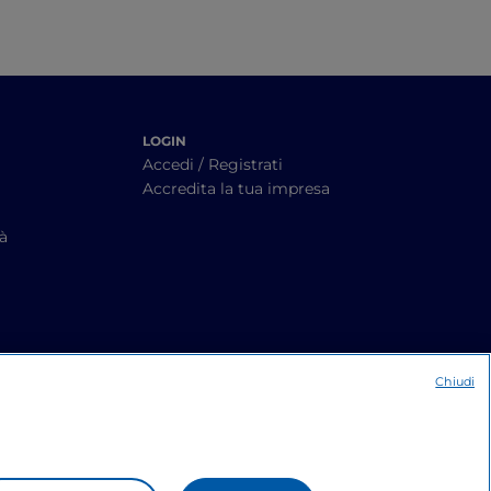
LOGIN
Accedi / Registrati
Accredita la tua impresa
tà
Chiudi