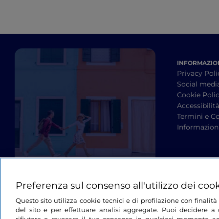
INFORMAZION
Privacy Poli
Social medi
Cookie Poli
Accessibilit
Termini e Co
Informazioni
Preferenza sul consenso all'utilizzo dei coo
Questo sito utilizza cookie tecnici e di profilazione con finali
del sito e per effettuare analisi aggregate. Puoi decidere a q