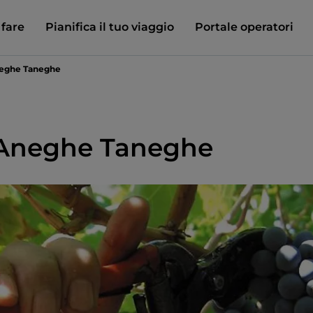
 fare
Pianifica il tuo viaggio
Portale operatori
neghe Taneghe
 Aneghe Taneghe