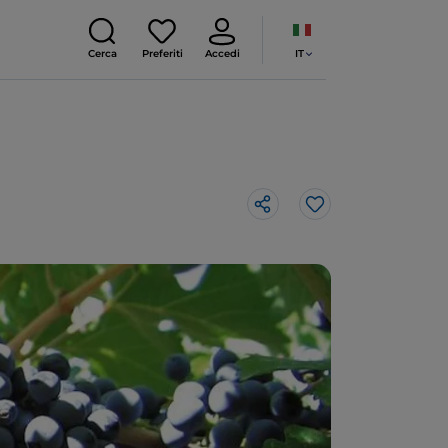
IT
Cerca
Preferiti
Accedi
Like