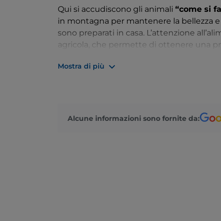
Qui si accudiscono gli animali
“come si f
in montagna per mantenere la bellezza e l’
sono preparati in casa. L’attenzione all’al
agricola, che permette di ottenere una pro
corta che riduce al minimo la presenza di
Mostra di più
TANTE ATTIVITÀ, DALL’ALLEVAMENTO 
Nella loro fattoria si organizzano visite d
Alcune informazioni sono fornite da:
vita contadina. Si parte dall’accudire gli a
trasformazione da latte a formaggio, come
polenta trentina, seminare l’orto, da cui 
ottenere dei trasformati.