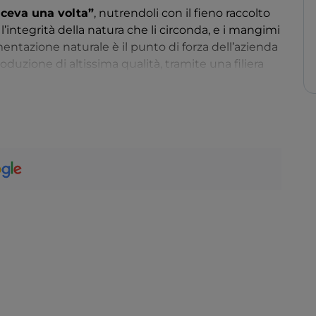
aceva una volta”
, nutrendoli con il fieno raccolto
integrità della natura che li circonda, e i mangimi
imentazione naturale è il punto di forza dell’azienda
duzione di altissima qualità, tramite una filiera
 terzi elementi nel processo produttivo.
ALLA DIDATTICA
idattiche che coinvolgono bambini e adulti nella
nimali per poi insegnare loro il processo di
 macinare la farina per ottenere la famosa
poi nasceranno pomodori, patate e frutta da cui